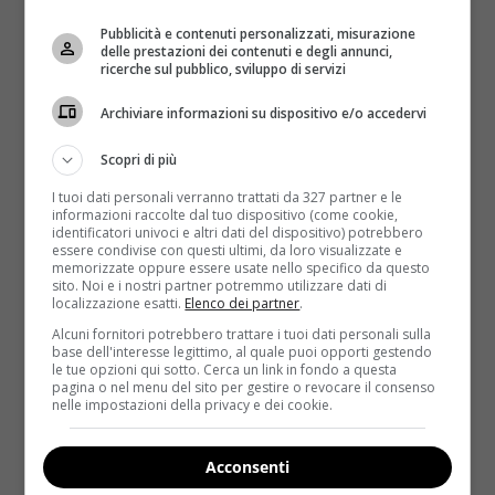
Pubblicità e contenuti personalizzati, misurazione
delle prestazioni dei contenuti e degli annunci,
ricerche sul pubblico, sviluppo di servizi
Archiviare informazioni su dispositivo e/o accedervi
Scopri di più
I tuoi dati personali verranno trattati da 327 partner e le
informazioni raccolte dal tuo dispositivo (come cookie,
identificatori univoci e altri dati del dispositivo) potrebbero
essere condivise con questi ultimi, da loro visualizzate e
Benessere
memorizzate oppure essere usate nello specifico da questo
sito. Noi e i nostri partner potremmo utilizzare dati di
localizzazione esatti.
Elenco dei partner
.
Ortosifon: scopri come questo rimedio
Alcuni fornitori potrebbero trattare i tuoi dati personali sulla
naturale purifica e disintossica il tuo corpo
base dell'interesse legittimo, al quale puoi opporti gestendo
le tue opzioni qui sotto. Cerca un link in fondo a questa
Gianluca Poidimani
2 Febbraio 2025
pagina o nel menu del sito per gestire o revocare il consenso
nelle impostazioni della privacy e dei cookie.
L’ortosifon, conosciuto anche come Tè di Giava o
Barba di gatto, è una pianta perenne della famiglia...
Acconsenti
Read More