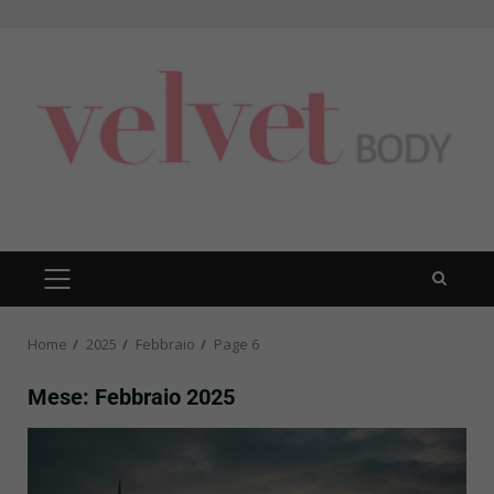
Skip
to
content
PRIMARY
MENU
Home
2025
Febbraio
Page 6
Mese:
Febbraio 2025