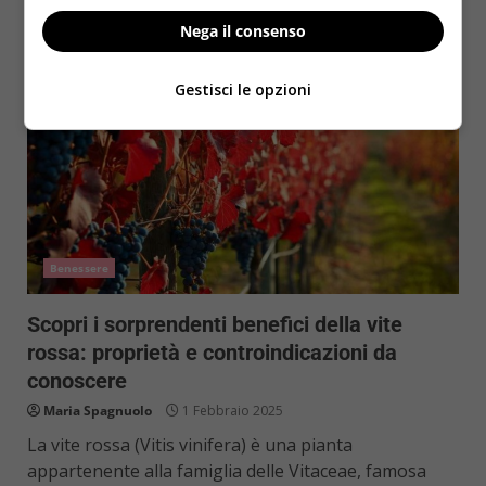
Nega il consenso
Gestisci le opzioni
Benessere
Scopri i sorprendenti benefici della vite
rossa: proprietà e controindicazioni da
conoscere
Maria Spagnuolo
1 Febbraio 2025
La vite rossa (Vitis vinifera) è una pianta
appartenente alla famiglia delle Vitaceae, famosa