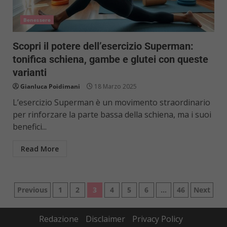
Benessere
Scopri il potere dell’esercizio Superman:
tonifica schiena, gambe e glutei con queste
varianti
Gianluca Poidimani
18 Marzo 2025
L’esercizio Superman è un movimento straordinario
per rinforzare la parte bassa della schiena, ma i suoi
benefici...
Read More
Paginazione
Previous
1
2
3
4
5
6
…
46
Next
degli
Redazione
Disclaimer
Privacy Policy