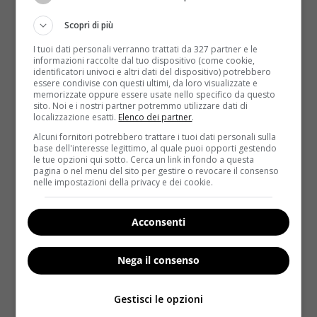
come coltivarla ogni giorno. Strategie pratiche,
Scopri di più
differenza tra...
I tuoi dati personali verranno trattati da 327 partner e le
informazioni raccolte dal tuo dispositivo (come cookie,
Read More
identificatori univoci e altri dati del dispositivo) potrebbero
essere condivise con questi ultimi, da loro visualizzate e
memorizzate oppure essere usate nello specifico da questo
sito. Noi e i nostri partner potremmo utilizzare dati di
localizzazione esatti.
Elenco dei partner
.
Alcuni fornitori potrebbero trattare i tuoi dati personali sulla
base dell'interesse legittimo, al quale puoi opporti gestendo
le tue opzioni qui sotto. Cerca un link in fondo a questa
pagina o nel menu del sito per gestire o revocare il consenso
nelle impostazioni della privacy e dei cookie.
Acconsenti
Benessere
Nega il consenso
Alimenti ricchi di proteine: verità e miti sulla
loro salute
Gestisci le opzioni