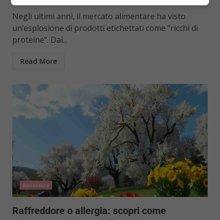
Maria Spagnuolo
21 Marzo 2025
Negli ultimi anni, il mercato alimentare ha visto
un’esplosione di prodotti etichettati come “ricchi di
proteine”. Dai...
Read More
Benessere
Raffreddore o allergia: scopri come