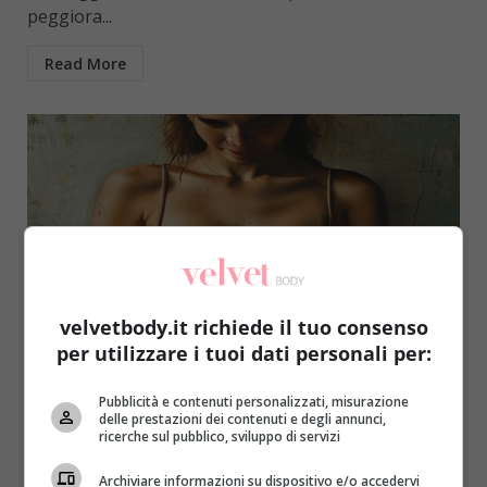
peggiora...
Read More
velvetbody.it richiede il tuo consenso
Benessere
per utilizzare i tuoi dati personali per:
Accettazione del corpo: oltre i filtri e le
Pubblicità e contenuti personalizzati, misurazione
aspettative irrealistiche
delle prestazioni dei contenuti e degli annunci,
ricerche sul pubblico, sviluppo di servizi
Redazione Velvet
30 Giugno 2026
Archiviare informazioni su dispositivo e/o accedervi
Accettazione del corpo: cos'è, perché è difficile oggi e