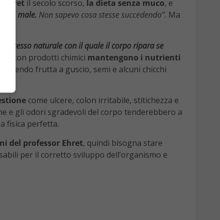
 Ehret
il secolo scorso,
la dieta senza muco
, e
 stato male.
Non sapevo cosa stesse succedendo”.
Ma
l processo naturale con il quale il corpo ripara se
ttati con prodotti chimici
mantengono i nutrienti
cludendo frutta a guscio, semi e alcuni chicchi
po.
estione
come ulcere, colon irritabile, stitichezza e
e e gli odori sgradevoli del corpo tenderebbero a
 fisica perfetta.
ni del professor Ehret
, quindi bisogna stare
abili per il corretto sviluppo dell’organismo e