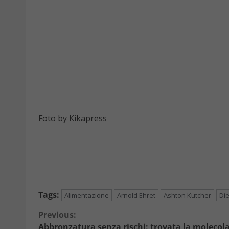
Foto by Kikapress
Tags:
Alimentazione
Arnold Ehret
Ashton Kutcher
Di
Continue
Previous:
Abbronzatura senza rischi: trovata la molecola