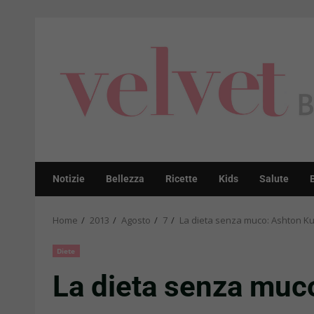
Skip
to
content
Notizie
Bellezza
Ricette
Kids
Salute
Home
2013
Agosto
7
La dieta senza muco: Ashton Ku
Diete
La dieta senza muco