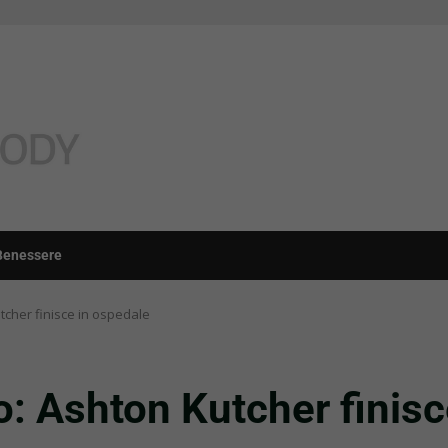
Benessere
tcher finisce in ospedale
: Ashton Kutcher finisc