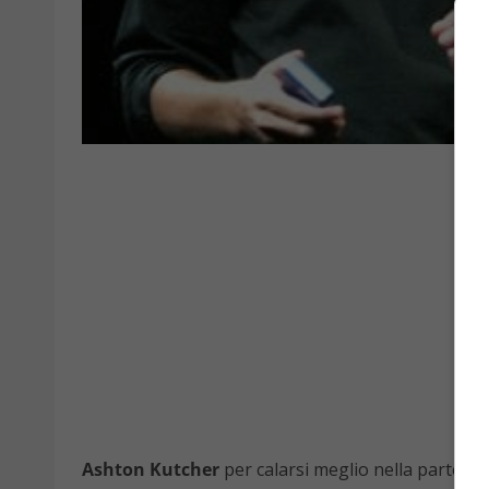
Ashton Kutcher
per calarsi meglio nella parte di