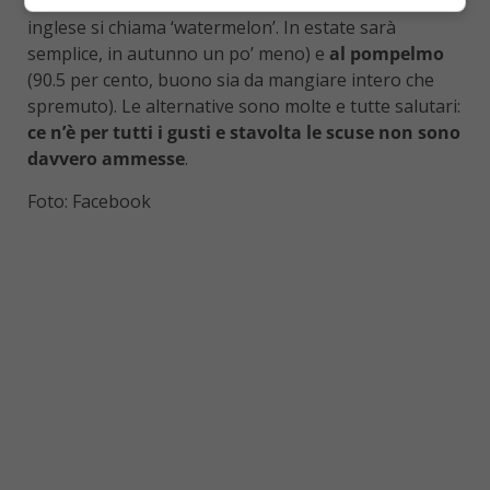
ravanelli
(95 per cento),
al cocomero
(non a caso in
inglese si chiama ‘watermelon’. In estate sarà
semplice, in autunno un po’ meno) e
al pompelmo
(90.5 per cento, buono sia da mangiare intero che
spremuto). Le alternative sono molte e tutte salutari:
ce n’è per tutti i gusti e stavolta le scuse non sono
davvero ammesse
.
Foto: Facebook