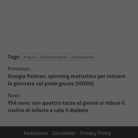
Tags:
Acqua
Alimentazione
idratazione
Continue
Previous:
Giorgia Palmas: spinning mattutino per iniziare
Reading
la giornata col piede giusto [VIDEO]
Next:
Thè nero: con quattro tazze al giorno si riduce il
rischio di infarto e cala il diabete
Redazione
Disclaimer
Privacy Policy