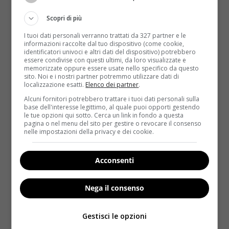
quell’acqua, non bisogna dimenticarsi che
l’alimentazione può provvedere alla causa fino al
Scopri di più
20 per cento del totale
. Di conseguenza, scegliere
I tuoi dati personali verranno trattati da 327 partner e le
cibi ricchi di acqua permette di ridurre il numero dei
informazioni raccolte dal tuo dispositivo (come cookie,
bicchieri da assumere nel corso della giornata
senza
identificatori univoci e altri dati del dispositivo) potrebbero
essere condivise con questi ultimi, da loro visualizzate e
compromettere la propria idratazione
.
memorizzate oppure essere usate nello specifico da questo
sito. Noi e i nostri partner potremmo utilizzare dati di
In poche parole, basta scegliere i cibi giusti per
localizzazione esatti.
Elenco dei partner
.
essere già (quasi) a metà dell’opera. In cima alla lista
Alcuni fornitori potrebbero trattare i tuoi dati personali sulla
vanno messi
i cetrioli
, composti di acqua addirittura
base dell'interesse legittimo, al quale puoi opporti gestendo
le tue opzioni qui sotto. Cerca un link in fondo a questa
per il 97 per cento: all’interno di un’insalata o anche
pagina o nel menu del sito per gestire o revocare il consenso
in un vasetto di yogurt, garantiranno uno spuntino
nelle impostazioni della privacy e dei cookie.
salutare e dietetico. Seguono
i pomodori
(94.5 per
cento di acqua), immancabili nella più
classica dieta
Acconsenti
mediterranea
: da soli o accompagnati da mozzarella
e basilico, non mancheranno né i liquidi né il gusto.
Nega il consenso
Al supermercato si dovrà prestare maggiore
attenzione anche
ai peperoni
(che contengono tra il
Gestisci le opzioni
92 e il 94 per cento di acqua, a seconda del colore),
ai