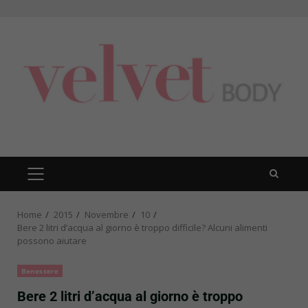
Skip
to
content
PRIMARY
MENU
Home
2015
Novembre
10
Bere 2 litri d’acqua al giorno è troppo difficile? Alcuni alimenti
possono aiutare
Benessere
Bere 2 litri d’acqua al giorno è troppo