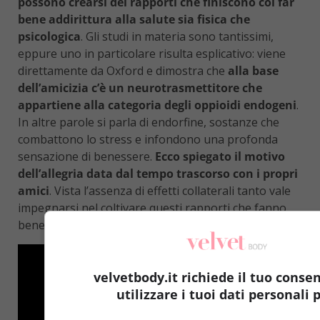
possono crearsi dei rapporti che finiscono col far
bene addirittura alla salute sia fisica che
psicologica
. Gli studi in materia sono tantissimi,
eppure uno in particolare risulta esplicativo: viene
direttamente da Oxford e dimostra che
alla base
dell’amicizia c’è un neurotrasmettitore che
appartiene alla categoria degli oppioidi endogeni
.
In altre parole si parla di endorfine, sostanze che
combattono lo stress e infondono una profonda
sensazione di benessere.
Ecco spiegato il motivo
dell’allegria data dal tempo trascorso con i propri
amici
. Vista l’assenza di effetti collaterali tanto vale
impegnarsi nel coltivare questi rapporti che fanno
bene dentro e fuori.
velvetbody.it richiede il tuo conse
utilizzare i tuoi dati personali p