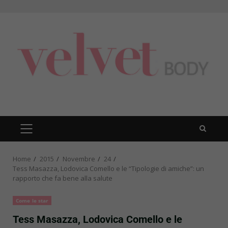
Skip
to
content
PRIMARY
MENU
Home
2015
Novembre
24
Tess Masazza, Lodovica Comello e le “Tipologie di amiche”: un
rapporto che fa bene alla salute
Come le star
Tess Masazza, Lodovica Comello e le