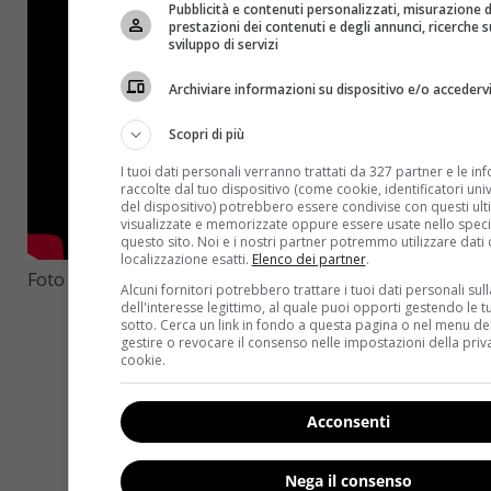
Pubblicità e contenuti personalizzati, misurazione d
prestazioni dei contenuti e degli annunci, ricerche s
sviluppo di servizi
Archiviare informazioni su dispositivo e/o accederv
Scopri di più
I tuoi dati personali verranno trattati da 327 partner e le in
raccolte dal tuo dispositivo (come cookie, identificatori univo
del dispositivo) potrebbero essere condivise con questi ulti
visualizzate e memorizzate oppure essere usate nello speci
questo sito. Noi e i nostri partner potremmo utilizzare dati 
localizzazione esatti.
Elenco dei partner
.
Foto e video: YouTube
Alcuni fornitori potrebbero trattare i tuoi dati personali sul
dell'interesse legittimo, al quale puoi opporti gestendo le t
sotto. Cerca un link in fondo a questa pagina o nel menu del
gestire o revocare il consenso nelle impostazioni della priv
cookie.
Acconsenti
Nega il consenso