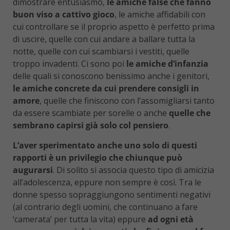
dimostrare entusiasmo,
le amiche false che fanno
buon viso a cattivo gioco
, le amiche affidabili con
cui controllare se il proprio aspetto è perfetto prima
di uscire, quelle con cui andare a ballare tutta la
notte, quelle con cui scambiarsi i vestiti, quelle
troppo invadenti. Ci sono poi
le amiche d’infanzia
delle quali si conoscono benissimo anche i genitori,
le amiche concrete da cui prendere consigli in
amore
, quelle che finiscono con l’assomigliarsi tanto
da essere scambiate per sorelle o anche
quelle che
sembrano capirsi già solo col pensiero
.
L’aver sperimentato anche uno solo di questi
rapporti è un privilegio che chiunque può
augurarsi
. Di solito si associa questo tipo di amicizia
all’adolescenza, eppure non sempre è così. Tra le
donne spesso sopraggiungono sentimenti negativi
(al contrario degli uomini, che continuano a fare
‘camerata’ per tutta la vita) eppure
ad ogni età