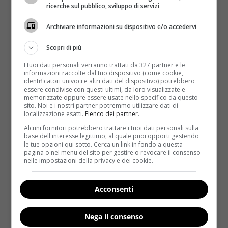
Per prima cosa ha creato l’account twitter
ricerche sul pubblico, sviluppo di servizi
‘Match4Zara’, poi ha cominciato a scrivere. Dopo
essersi presentata al popolo del web, il suo secondo
Archiviare informazioni su dispositivo e/o accedervi
tweet è stato esplicito:
“Ho urgente bisogno di un
Scopri di più
trapianto di midollo osseo. Ho un gruppo sanguigno
particolarmente raro a causa della mia etnia
I tuoi dati personali verranno trattati da 327 partner e le
informazioni raccolte dal tuo dispositivo (come cookie,
(Arabia/Gran Bretagna).
Per favore aiutatemi a trovare
identificatori univoci e altri dati del dispositivo) potrebbero
un donatore compatibile
“
.
essere condivise con questi ultimi, da loro visualizzate e
memorizzate oppure essere usate nello specifico da questo
sito. Noi e i nostri partner potremmo utilizzare dati di
La risposta della rete non si è fatta attendere e la
localizzazione esatti.
Elenco dei partner
.
richiesta d’aiuto è stata retwittata più di 11.800
Alcuni fornitori potrebbero trattare i tuoi dati personali sulla
volte
. Al momento ci sono una quarantina di tweet
base dell'interesse legittimo, al quale puoi opporti gestendo
sul suo account e quasi tutte sono risposte ad altri
le tue opzioni qui sotto. Cerca un link in fondo a questa
pagina o nel menu del sito per gestire o revocare il consenso
utenti che chiedono
informazioni sui test da
nelle impostazioni della privacy e dei cookie.
effettuare, le registrazioni da fare e altre
domande di carattere pratico
. In altre parole il web
Acconsenti
si sta mobilitando e la corsa al donatore sta piano
piano ingranando. Nel frattempo,
il papà di Zara ha
rilasciato alcune interviste per spiegare la
Nega il consenso