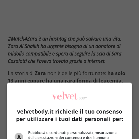
#Match4Zara è un hashtag che può salvare una vita:
Zara Al Shaikh ha urgente bisogno di un donatore di
midollo compatibile e spera di seguire la scia di Sara
Casalotti che l’aveva trovato grazie a internet.
La storia di
Zara
non è delle più fortunate:
ha solo
13 anni eppure ha una rara forma di leucemia,
proprio come la giovane Sara Casalotti
. Qualche
tempo fa l’iniziativa #match4Sara aveva permesso a
quest’ultima di trovare un donatore compatibile sul
web (la maglietta di
Alessio Bernabei
a Sanremo
velvetbody.it richiede il tuo consenso
2016 era dedicata proprio a questa vicenda), così
per utilizzare i tuoi dati personali per:
Zara ha deciso di seguire il suo esempio e di fare
lo stesso, sperando di emularne anche il successo
.
Pubblicità e contenuti personalizzati, misurazione
delle prestazioni dei contenuti e degli annunci,