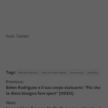
Foto: Twitter
Tags:
#Match4Zara
Alessio Bernabei
leucemia
midollo
Continue
Previous:
Belen Rodriguez e il suo corpo statuario: “Più che
Reading
la dieta bisogna fare sport” [VIDEO]
Next: