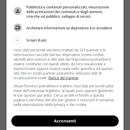
Tre
:
contrasta la stitichezza
, poiché è in grado di
Pubblicità e contenuti personalizzati, misurazione
velocizzare i movimenti intestinali.
Quattro
: i semi
delle prestazioni dei contenuti e degli annunci,
della papaya sono anch’essi in grado di fornire un
ricerche sul pubblico, sviluppo di servizi
importante aiuto al corpo infatti sono in grado di
Archiviare informazioni su dispositivo e/o accedervi
contrastare i parassiti intestinali.
Cinque
: sempre
grazie alla presenza della papaina,
la papaya può
Scopri di più
essere d’aiuto anche per tutte quelle donne che
soffrono dei fastidiosi dolori mestruali
, in
I tuoi dati personali verranno trattati da 327 partner e le
informazioni raccolte dal tuo dispositivo (come cookie,
particolare in presenza dei crampi.
identificatori univoci e altri dati del dispositivo) potrebbero
essere condivise con questi ultimi, da loro visualizzate e
Sei
: migliora l’aspetto della pelle.
Le numerose
memorizzate oppure essere usate nello specifico da questo
sito. Noi e i nostri partner potremmo utilizzare dati di
vitamine presenti nella papaya aiutano la pelle a
localizzazione esatti.
Elenco dei partner
.
mantenersi giovane e sana
. Le vitamine C ed E
Alcuni fornitori potrebbero trattare i tuoi dati personali sulla
contrastano la formazione delle prime rughe.
Sette
:
base dell'interesse legittimo, al quale puoi opporti gestendo
le tue opzioni qui sotto. Cerca un link in fondo a questa
aiuta a dimagrire. Se aggiunta nell’ambito di una
pagina o nel menu del sito per gestire o revocare il consenso
sana alimentazione,
la papaya è un valido alleata
nelle impostazioni della privacy e dei cookie.
per perdere peso più facilmente
. Contiene poche
calorie ma al tempo stesso è ricca di fibre e altri
Acconsenti
elementi essenziali.