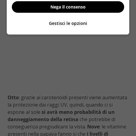
Nega il consenso
Gestisci le opzioni
Otto
: grazie ai carotenoidi presenti viene aumentata
la protezione dai raggi UV, quindi, quando ci si
espone al sole
si avrà meno probabilità di un
danneggiamento della retina
che potrebbe di
conseguenza pregiudicare la vista.
Nove
: le vitamine
presenti nella papaya fanno si che
i livelli di