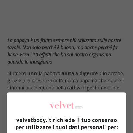
La papaya è un frutto sempre più utilizzato sulle nostre
tavole. Non solo perché è buono, ma anche perché fa
bene. Ecco i 10 effetti che ha sul nostro organismo
quando lo mangiamo
Numero
uno
: la papaya
aiuta a digerire
. Ciò accade
grazie alla presenza dell’enzima papaina che riduce i
sintomi più frequenti della cattiva digestione come
l’aria in eccesso e i dolori allo stomaco.
Due
: rafforza
il sistema immunitario. L’alto contenuto di vitamina C
fa si che la papaya sia in grado di contrastare
l’insorgere di patologie e infezioni dovute a virus e
velvetbody.it richiede il tuo consenso
batteri.
per utilizzare i tuoi dati personali per: