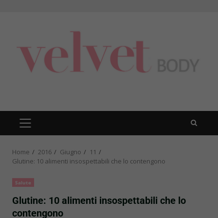
Skip
to
content
PRIMARY
MENU
Home
2016
Giugno
11
Glutine: 10 alimenti insospettabili che lo contengono
Salute
Glutine: 10 alimenti insospettabili che lo
contengono