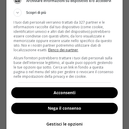
Archiviare informazioni su dispositivo e/o accedervi
Superalcolici, capitanati da gin e vodka
,
poiché sono il prodotto della distillazione di grano
Scopri di più
e frumento.
I tuoi dati personali verranno trattati da 327 partner e le
informazioni raccolte dal tuo dispositivo (come cookie,
Condimenti per insalata
: si usano spesso
identificatori univoci e altri dati del dispositivo) potrebbero
farina e amido di mais per aumentare là cremosità.
essere condivise con questi ultimi, da loro visualizzate e
memorizzate oppure essere usate nello specifico da questo
Caramelle
: colpa degli aromi!
sito. Noi e i nostri partner potremmo utilizzare dati di
localizzazione esatti.
Elenco dei partner
.
Gelato
: il glutine a volte è l’agente legante…
Alcuni fornitori potrebbero trattare i tuoi dati personali sulla
base dell'interesse legittimo, al quale puoi opporti gestendo
Pepe bianco
: anche in questo caso la
le tue opzioni qui sotto. Cerca un link in fondo a questa
contaminazione avviene durante la raffinazione,
pagina o nel menu del sito per gestire o revocare il consenso
nelle impostazioni della privacy e dei cookie.
poiché si può ricorrere al glutine per impedire
eventuali agglomerazioni.
Acconsenti
Ghiaccioli
: le sostanze addensanti non sono
esenti.
Nega il consenso
Formaggi fusi o spalmabili
: tra addensanti e
aromi, il glutine può decisamente trionfare.
Gestisci le opzioni