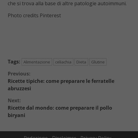
che si trova alla base di altre patologie autoimmuni.
Photo credits Pinterest
Tags:
Alimentazione
celiachia
Dieta
Glutine
Continue
Previous:
Ricette tipiche: come preparare le ferratelle
Reading
abruzzesi
Next:
Ricette dal mondo: come preparare il pollo
biryani