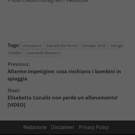
Photo credits Instagram / Facebook
Tags:
criosauna
Daniele De Rossi
Europei 2016
Giorgio
Chiellini
Leonardo Bonucci
Continue
Previous:
Allarme impetigine: cosa rischiano i bambini in
Reading
spiaggia
Next:
Elisabetta Canalis non perde un allenamento!
[VIDEO]
Redazione
Disclaimer
Privacy Policy