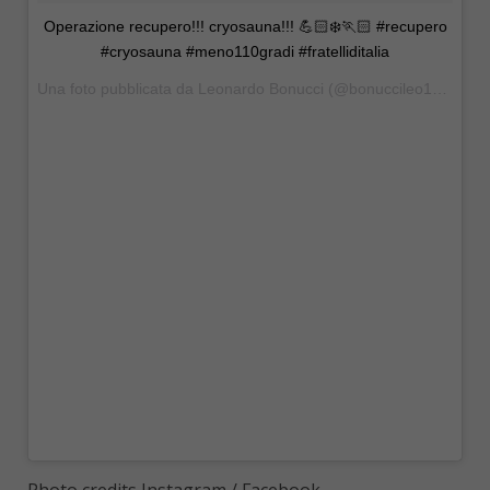
Operazione recupero!!! cryosauna!!! 💪🏻❄️🏃🏻 #recupero
#cryosauna #meno110gradi #fratelliditalia
Una foto pubblicata da Leonardo Bonucci (@bonuccileo19) in data: