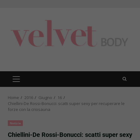
Skip
to
content
PRIMARY
MENU
Home
2016
Giugno
16
Chiellini-De Rossi-Bonucci: scatti super sexy per recuperare le
forze con la criosauna
Notizie
Chiellini-De Rossi-Bonucci: scatti super sexy