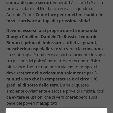
sono a dir poco serrati
: venerdì 17 ci sarà la Svezia
pronta a dare del filo da torcere alla squadra di
Antonio Conte.
Come fare per rimettersi subito in
forze e arrivare al top alla prossima sfida?
Devono essersi fatti proprio questa domanda
Giorgio Chiellini, Daniele De Rossi e Leonardo
Bonucci, prima di indossare cuffietta, guanti,
mascherina ospedaliera e via verso la criosauna
.
La crioterapia è una tecnica particolarmente in voga
tra gli sportivi poiché permette un recupero fisico
più veloce. Inoltre non porta via molto tempo:
si
deve restare nella criosauna solamente per 3
minuti visto che la temperatura è di circa 110
gradi al di sotto dello zero
. L’aria di questo
ambiente ovviamente è secca e priva di umidità, così
da evitare le ustioni che si verificherebbero sulla
pelle dei poveri malcapitati.