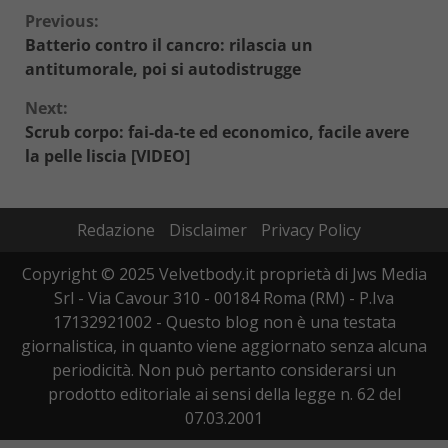
Continue
Previous:
Batterio contro il cancro: rilascia un
Reading
antitumorale, poi si autodistrugge
Next:
Scrub corpo: fai-da-te ed economico, facile avere
la pelle liscia [VIDEO]
Redazione
Disclaimer
Privacy Policy
Copyright © 2025 Velvetbody.it proprietà di Jws Media
Srl - Via Cavour 310 - 00184 Roma (RM) - P.Iva
17132921002 - Questo blog non è una testata
giornalistica, in quanto viene aggiornato senza alcuna
periodicità. Non può pertanto considerarsi un
prodotto editoriale ai sensi della legge n. 62 del
07.03.2001