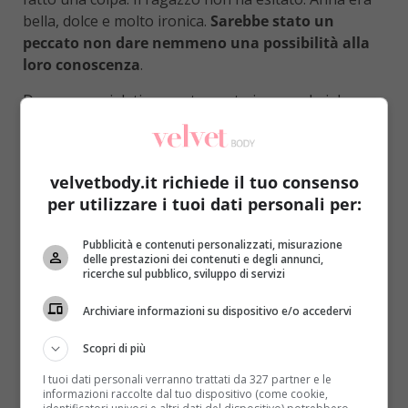
bella, dolce e molto ironica.
Sarebbe stato un
peccato non dare nemmeno una possibilità alla
loro conoscenza
.
Dopo essersi dati appuntamento in un pub, i due
ragazzi (24 anni lui, 26 lei) hanno chiacchierato di
tutto e
hanno scoperto delle affinità che ad
entrambi non era mai capitato di trovare in
velvetbody.it richiede il tuo consenso
un’altra persona
. Inevitabile la loro frequentazione,
per utilizzare i tuoi dati personali per:
trasformatasi presto in un vero e proprio
fidanzamento. Andy ha chiesto ad Anna di sposarlo e
Pubblicità e contenuti personalizzati, misurazione
i due convoleranno a nozze a settembre
delle prestazioni dei contenuti e degli annunci,
nonostante lui sia destinato a rimanere vedovo
ricerche sul pubblico, sviluppo di servizi
prima dei 30 anni
. Il ragazzo, intervistato dal
Daily
Archiviare informazioni su dispositivo e/o accedervi
Mail
, ha raccontato l’intera vicenda motivando la sua
decisione con il forte sentimento che prova per
Scopri di più
Anna.
I tuoi dati personali verranno trattati da 327 partner e le
informazioni raccolte dal tuo dispositivo (come cookie,