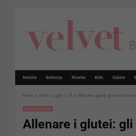
Skip
to
content
Notizie
Bellezza
Ricette
Kids
Salute
Home
2016
Luglio
25
Allenare i glutei: gli errori da n
Personal Trainer
Allenare i glutei: gl