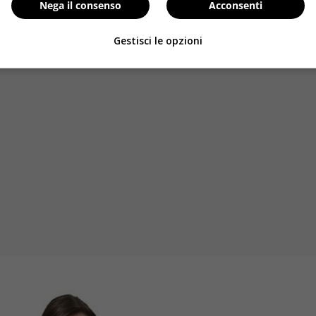
Nega il consenso
Acconsenti
Il tutto senza porre alcun carico aggiuntivo
. Al contrario 
i muscoli ad ottenere i migliori benefici.
Gestisci le opzioni