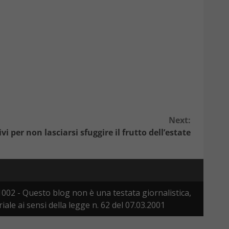
Next:
i per non lasciarsi sfuggire il frutto dell’estate
002 - Questo blog non è una testata giornalistica,
le ai sensi della legge n. 62 del 07.03.2001