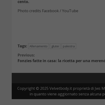
cento.
Photo credits Facebook / YouTube
Tags:
Allenamento
glutei
palestra
Continue
Previous:
Fonzies fatte in casa: la ricetta per una merend
Reading
Copyright © 2025 Velvetbody.it proprietà di Jws M
in quanto viene aggiornato senza alcuna per