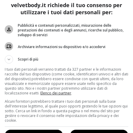
velvetbody.it richiede il tuo consenso per
utilizzare i tuoi dati personali per:
Pubblicità e contenuti personalizzati, misurazione delle
prestazioni dei contenuti e degli annunci, ricerche sul pubblico,
sviluppo di servizi
olentieri sono i glutei. Chi non desidera un lato B più alto e invidia
Archiviare informazioni su dispositivo e/o accedervi
Scopri di più
 con continuità e criterio, in palestra o a casa
(LEGGI ANC
I tuoi dati personali verranno trattati da 327 partner e le informazioni
lmente è perché si sbaglia qualcosa: credere di essersi allenat
raccolte dal tuo dispositivo (come cookie, identificatori univoci e altri dati
are:
ci si può sentire esausti ma al tempo stesso aver lav
del dispositivo) potrebbero essere condivise con questi ultimi, da loro
visualizzate e memorizzate oppure essere usate nello specifico da
te!
questo sito. Noi e i nostri partner potremmo utilizzare dati di
localizzazione esatti.
Elenco dei partner
.
rpo della donna è diverso rispetto a quello dell’uomo
. Pr
Alcuni fornitori potrebbero trattare i tuoi dati personali sulla base
ntare il volume della propria massa muscolare
. Questo è
dell'interesse legittimo, al quale puoi opporti gestendo le tue opzioni qui
a considerare che
la quantità di ormoni anabolici presenti
sotto. Cerca un link in fondo a questa pagina o nel menu del sito per
gestire o revocare il consenso nelle impostazioni della privacy e dei
po maschile cresce di volume mentre quello femminile non lo f
cookie.
cizi migliori sono squat, affondi e flessioni dietro della coscia