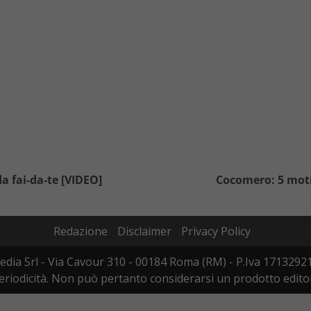
a fai-da-te [VIDEO]
Cocomero: 5 motiv
Redazione
Disclaimer
Privacy Policy
edia Srl - Via Cavour 310 - 00184 Roma (RM) - P.Iva 17132921
iodicità. Non può pertanto considerarsi un prodotto editoria