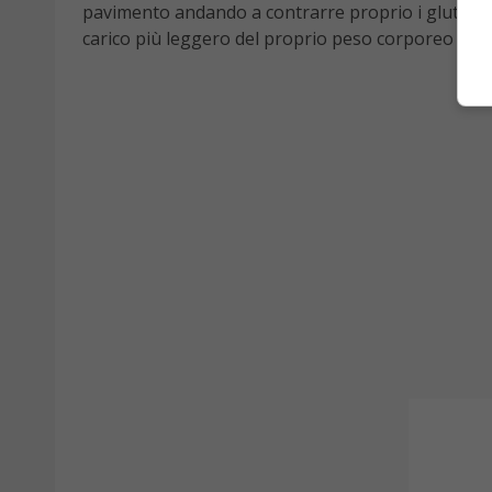
pavimento andando a contrarre proprio i glutei).
carico più leggero del proprio peso corporeo aiuta 