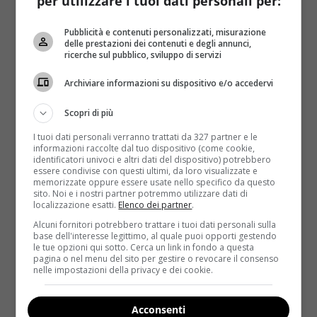
per utilizzare i tuoi dati personali per:
mattina si era svegliata indolenzita, strana. Le doleva
soprattutto il collo ma credeva semplicemente di
Pubblicità e contenuti personalizzati, misurazione
aver dormito male:
poi la scoperta di una grossa
delle prestazioni dei contenuti e degli annunci,
ricerche sul pubblico, sviluppo di servizi
escrescenza e la tanto temuta diagnosi
. La
giovanissima Andrea ha cominciato a fare la
Archiviare informazioni su dispositivo e/o accedervi
chemioterapia e sta cercando di contrastare il male
che vuole portarle via tutto quanto, eppure ha
Scopri di più
trovato il tempo e la voglia di posare per il fotografo
I tuoi dati personali verranno trattati da 327 partner e le
Gerardo Garmendia.
informazioni raccolte dal tuo dispositivo (come cookie,
identificatori univoci e altri dati del dispositivo) potrebbero
essere condivise con questi ultimi, da loro visualizzate e
memorizzate oppure essere usate nello specifico da questo
sito. Noi e i nostri partner potremmo utilizzare dati di
localizzazione esatti.
Elenco dei partner
.
Alcuni fornitori potrebbero trattare i tuoi dati personali sulla
base dell'interesse legittimo, al quale puoi opporti gestendo
le tue opzioni qui sotto. Cerca un link in fondo a questa
pagina o nel menu del sito per gestire o revocare il consenso
nelle impostazioni della privacy e dei cookie.
Acconsenti