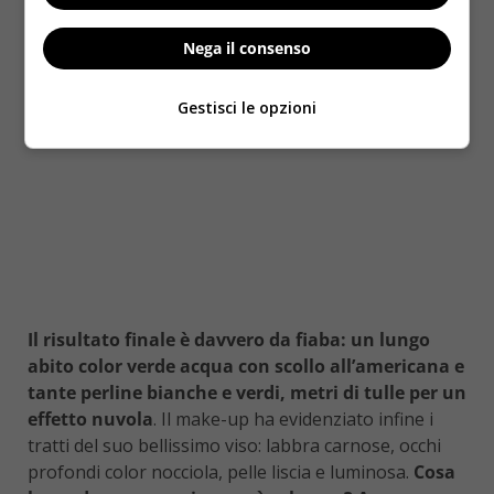
Nega il consenso
Gestisci le opzioni
Il risultato finale è davvero da fiaba: un lungo
abito color verde acqua con scollo all’americana e
tante perline bianche e verdi, metri di tulle per un
effetto nuvola
. Il make-up ha evidenziato infine i
tratti del suo bellissimo viso: labbra carnose, occhi
profondi color nocciola, pelle liscia e luminosa.
Cosa