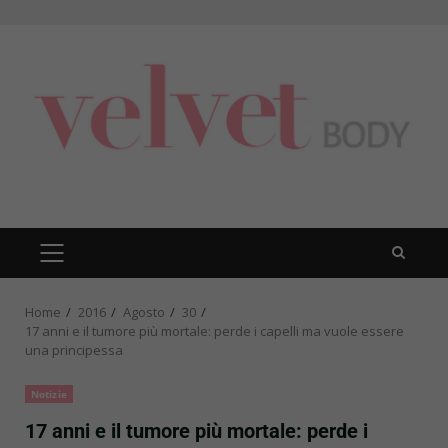
Skip
to
content
PRIMARY
MENU
Home
2016
Agosto
30
17 anni e il tumore più mortale: perde i capelli ma vuole essere
una principessa
Notizie
17 anni e il tumore più mortale: perde i