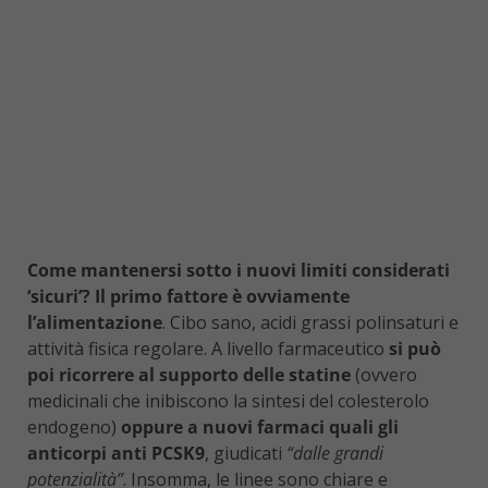
Come mantenersi sotto i nuovi limiti considerati
‘sicuri’? Il primo fattore è ovviamente
l’alimentazione
. Cibo sano, acidi grassi polinsaturi e
attività fisica regolare. A livello farmaceutico
si può
poi ricorrere al supporto delle statine
(ovvero
medicinali che inibiscono la sintesi del colesterolo
endogeno)
oppure a nuovi farmaci quali gli
anticorpi anti PCSK9
, giudicati
“dalle grandi
potenzialità”
. Insomma, le linee sono chiare e