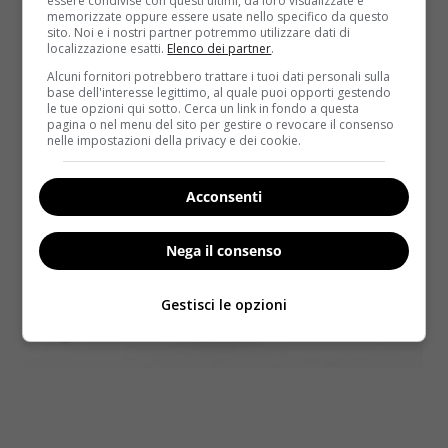
essere condivise con questi ultimi, da loro visualizzate e
discorso si fa più generico
(LEGGI ANCHE:
memorizzate oppure essere usate nello specifico da questo
COLESTEROLO ALTO, KILLER SILENZIOSO: 2,5
sito. Noi e i nostri partner potremmo utilizzare dati di
localizzazione esatti.
Elenco dei partner
.
MILIONI DI ITALIANI SONO A RISCHIO E NON LO
Alcuni fornitori potrebbero trattare i tuoi dati personali sulla
SANNO)
.
base dell'interesse legittimo, al quale puoi opporti gestendo
le tue opzioni qui sotto. Cerca un link in fondo a questa
pagina o nel menu del sito per gestire o revocare il consenso
nelle impostazioni della privacy e dei cookie.
Acconsenti
Nega il consenso
Gestisci le opzioni