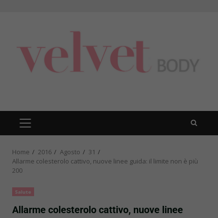
Skip
to
content
PRIMARY
MENU
Home
2016
Agosto
31
Allarme colesterolo cattivo, nuove linee guida: il limite non è più
200
Salute
Allarme colesterolo cattivo, nuove linee