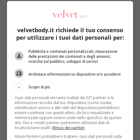
media europea si ferma a 42.9 per cento (inteso
come percentuale delle popolazione a rischio per il
rumore da traffico), ad essere in pericolo in Italia è il
49.4. A dimostrarlo sono i dati raccolti dal
European
velvetbody.it richiede il tuo consenso
Mobility Week
, che ha realizzato un attento studio
per utilizzare i tuoi dati personali per:
prendendo in esame 20 città della penisola
.
Pubblicità e contenuti personalizzati, misurazione
L’Oms ha fissato a 90 decibel il limite oltre il quale si
delle prestazioni dei contenuti e degli annunci,
può incappare in danni all’udito.
Palermo è la città
ricerche sul pubblico, sviluppo di servizi
più rumorosa e supera la soglia di oltre 2 punti e
Archiviare informazioni su dispositivo e/o accedervi
mezzo con i suoi 92.6 decibel
. Seguono Firenze con
88.6, Torino con 86.8, Milano con 86.4 e Roma con 86.
Scopri di più
All’ultimo posto,
con una dignitosa media di 75
decibel, si posiziona la più ‘silenziosa’ Catanzaro
.
I tuoi dati personali verranno trattati da 327 partner e le
informazioni raccolte dal tuo dispositivo (come cookie,
Non che si possa parlare di vero e proprio silenzio: il
identificatori univoci e altri dati del dispositivo) potrebbero
caos c’è ma con moderazione. I pericoli per la salute
essere condivise con questi ultimi, da loro visualizzate e
memorizzate oppure essere usate nello specifico da questo
in effetti non sono pochi: stress, diminuzione del
sito. Noi e i nostri partner potremmo utilizzare dati di
rendimento (sia scolastico che lavorativo), cali di
localizzazione esatti.
Elenco dei partner
.
concentrazione.
Per non parlare della possibilità di
Alcuni fornitori potrebbero trattare i tuoi dati personali sulla