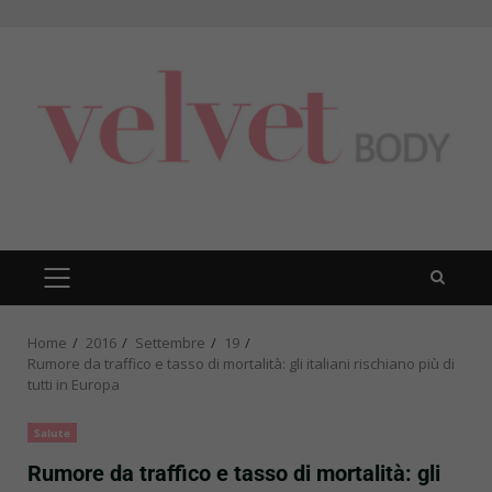
Skip
to
content
PRIMARY
MENU
Home
2016
Settembre
19
Rumore da traffico e tasso di mortalità: gli italiani rischiano più di
tutti in Europa
Salute
Rumore da traffico e tasso di mortalità: gli