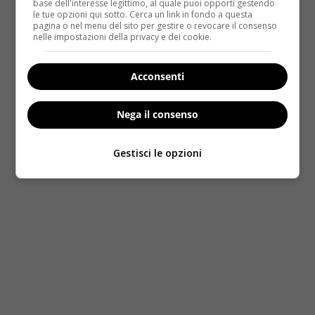
base dell'interesse legittimo, al quale puoi opporti gestendo
incorrere ad incidenti
proprio per distrazione o
le tue opzioni qui sotto. Cerca un link in fondo a questa
difficoltà di comunicazione.
pagina o nel menu del sito per gestire o revocare il consenso
nelle impostazioni della privacy e dei cookie.
Acconsenti
Nega il consenso
Gestisci le opzioni