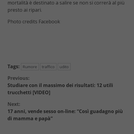
mortalità è destinato a salire se non si correrà al più
presto ai ripari.
Photo credits Facebook
Tags:
Rumore
traffico
udito
Continue
Previous:
Studiare con il massimo dei risultati: 12 utili
Reading
trucchetti [VIDEO]
Next:
17 anni, vende sesso on-line: “Così guadagno più
di mamma e papà”