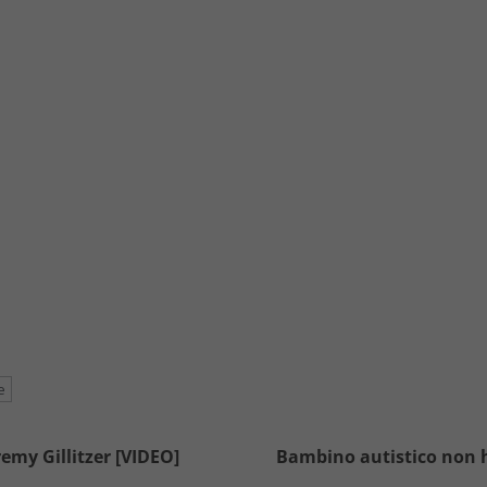
e
remy Gillitzer [VIDEO]
Bambino autistico non h