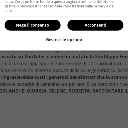
sotto. Cerca un link in fondo a questa pagina o nel menu del sito per
gestire o revocare il consenso nelle impostazioni della privacy e dei
cookie.
Nega il consenso
Acconsenti
Gestisci le opzioni
solo 3 anni, sarebbe dovuta morire entro 100 giorni a cau
, hanno deciso di non darsi per vinti e hanno realizzato un v
aricato su YouTube, il video ha aiutato la Sanfilippo Foun
te di una terapia sperimentale e oggi Eliza è arrivata a 6 an
etta a vivere in isolamento a causa della cura genetica cui s
e ringrazierebbe tutti i generosi benefattori che la stann
ibisce le capacità di camminare e parlare. Eliza però continua
EGGI ANCHE: GIORGIA, SELENE, ROBERTA: RACCONTARE 