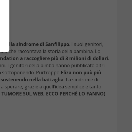
sa della sindrome di Sanfilippo
. I suoi genitori,
ideo che raccontava la storia della bambina. Lo
dation a raccogliere più di 3 milioni di dollari.
ni. I genitori della bimba hanno pubblicato altri
i sta sottoponendo. Purtroppo
Eliza non può più
o sostenendo nella battaglia
. La sindrome di
 a sperare, grazie a quell’idea semplice e tanto
IL TUMORE SUL WEB, ECCO PERCHÉ LO FANNO)