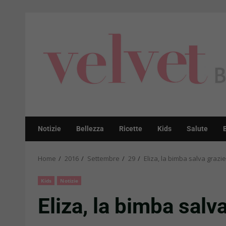
Skip
to
content
Notizie
Bellezza
Ricette
Kids
Salute
Home
2016
Settembre
29
Eliza, la bimba salva graz
Kids
Notizie
Eliza, la bimba sal