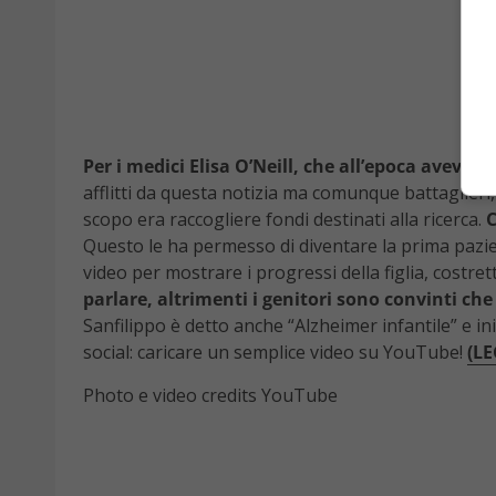
Per i medici Elisa O’Neill, che all’epoca aveva 
afflitti da questa notizia ma comunque battaglieri
scopo era raccogliere fondi destinati alla ricerca.
C
Questo le ha permesso di diventare la prima pazien
video per mostrare i progressi della figlia, costr
parlare, altrimenti i genitori sono convinti ch
Sanfilippo è detto anche “Alzheimer infantile” e in
social: caricare un semplice video su YouTube!
(L
Photo e video credits YouTube