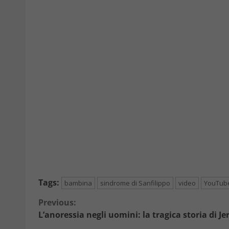
Tags:
bambina
sindrome di Sanfilippo
video
YouTub
Continue
Previous:
L’anoressia negli uomini: la tragica storia di Je
Reading