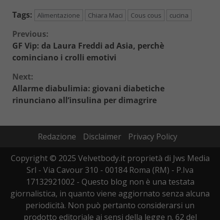
Tags:
Alimentazione
Chiara Maci
Cous cous
cucina
Continue
Previous:
GF Vip: da Laura Freddi ad Asia, perchè
Reading
cominciano i crolli emotivi
Next:
Allarme diabulimia: giovani diabetiche
rinunciano all’insulina per dimagrire
Redazione
Disclaimer
Privacy Policy
Copyright © 2025 Velvetbody.it proprietà di Jws Media
Srl - Via Cavour 310 - 00184 Roma (RM) - P.Iva
17132921002 - Questo blog non è una testata
giornalistica, in quanto viene aggiornato senza alcuna
periodicità. Non può pertanto considerarsi un
prodotto editoriale ai sensi della legge n. 62 del