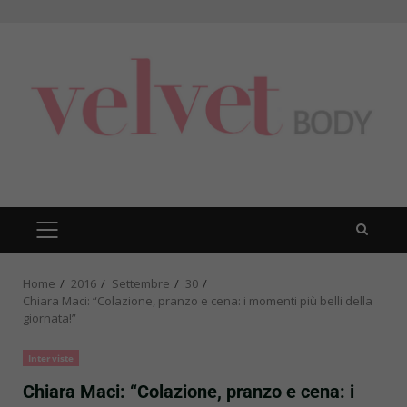
Skip
to
content
PRIMARY
MENU
Home
2016
Settembre
30
Chiara Maci: “Colazione, pranzo e cena: i momenti più belli della
giornata!”
Interviste
Chiara Maci: “Colazione, pranzo e cena: i