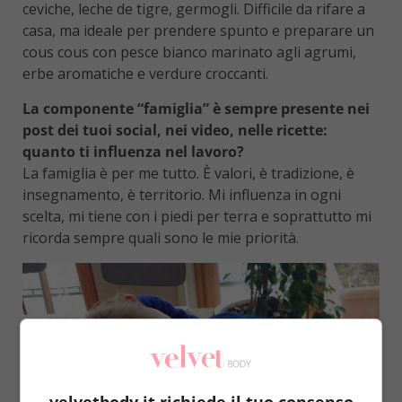
ceviche, leche de tigre, germogli. Difficile da rifare a
casa, ma ideale per prendere spunto e preparare un
cous cous con pesce bianco marinato agli agrumi,
erbe aromatiche e verdure croccanti.
La componente “famiglia” è sempre presente nei
post dei tuoi social, nei video, nelle ricette:
quanto ti influenza nel lavoro?
La famiglia è per me tutto. È valori, è tradizione, è
insegnamento, è territorio. Mi influenza in ogni
scelta, mi tiene con i piedi per terra e soprattutto mi
ricorda sempre quali sono le mie priorità.