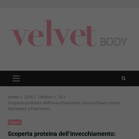
Skip
to
content
PRIMARY
MENU
Home
2016
Ottobre
10
Scoperta proteina dell’invecchiamento: nuova chiave contro
Alzheimer e Parkinson
Salute
Scoperta proteina dell’invecchiamento: