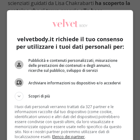
scienziati guidati da Lisa Chakrabarti
ha scoperto la
proteina che si trova proprio alla base
dell’invecchiamento, presente nei mitocondri
(considerati non a caso le centraline energetiche
delle cellule).
velvetbody.it richiede il tuo consenso
Nello specifico ci si è concentrati su una famiglia
per utilizzare i tuoi dati personali per:
di proteine in particolare, ovvero le anidrasi
carboniche
. Queste si trovano appunto nei
Pubblicità e contenuti personalizzati, misurazione
delle prestazioni dei contenuti e degli annunci,
mitocondri, i quali trasformano l’ossigeno che viene
ricerche sul pubblico, sviluppo di servizi
respirato nell’energia necessaria al corpo per
funzionare. Ciò che è emerso dagli studi è che
Archiviare informazioni su dispositivo e/o accedervi
l’anidrase carbonica è presente in maggior
Scopri di più
quantità (ed è anche più attiva) nel cervello delle
persone di mezza età e in quelle giovani con un
I tuoi dati personali verranno trattati da 327 partner e le
informazioni raccolte dal tuo dispositivo (come cookie,
inizio di degenerazione
. Sono loro, quindi, le cause
identificatori univoci e altri dati del dispositivo) potrebbero
dell’invecchiamento. Partendo da questa scoperta
essere condivise con questi ultimi, da loro visualizzate e
memorizzate oppure essere usate nello specifico da questo
l’elisir di eterna giovinezza
– intesa non tanto come
sito. Noi e i nostri partner potremmo utilizzare dati di
assicurazione di bellezza quanto piuttosto di una
localizzazione esatti.
Elenco dei partner
.