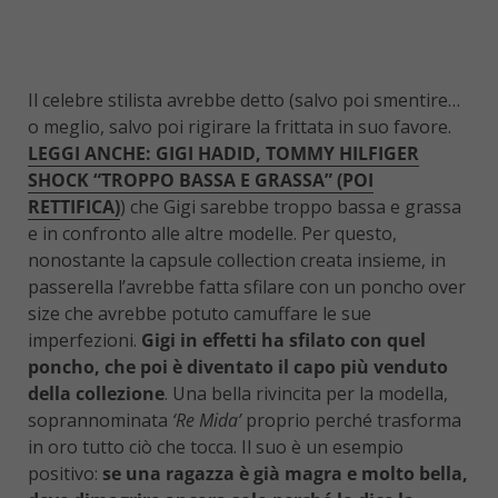
Il celebre stilista avrebbe detto (salvo poi smentire…
o meglio, salvo poi rigirare la frittata in suo favore.
LEGGI ANCHE: GIGI HADID, TOMMY HILFIGER
SHOCK “TROPPO BASSA E GRASSA” (POI
RETTIFICA)
) che Gigi sarebbe troppo bassa e grassa
e in confronto alle altre modelle. Per questo,
nonostante la capsule collection creata insieme, in
passerella l’avrebbe fatta sfilare con un poncho over
size che avrebbe potuto camuffare le sue
imperfezioni.
Gigi in effetti ha sfilato con quel
poncho, che poi è diventato il capo più venduto
della collezione
. Una bella rivincita per la modella,
soprannominata
‘Re Mida’
proprio perché trasforma
in oro tutto ciò che tocca. Il suo è un esempio
positivo:
se una ragazza è già magra e molto bella,