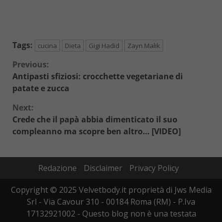
Tags:
cucina
Dieta
Gigi Hadid
Zayn Malik
Continue
Previous:
Antipasti sfiziosi: crocchette vegetariane di
Reading
patate e zucca
Next:
Crede che il papà abbia dimenticato il suo
compleanno ma scopre ben altro… [VIDEO]
Redazione
Disclaimer
Privacy Policy
Copyright © 2025 Velvetbody.it proprietà di Jws Media
Srl - Via Cavour 310 - 00184 Roma (RM) - P.Iva
17132921002 - Questo blog non è una testata