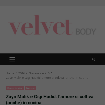
Skip
to
content
PRIMARY
MENU
Home
2016
Novembre
6
Zayn Malik e Gigi Hadid: l’amore si coltiva (anche) in cucina
Come le star
Notizie
Zayn Malik e Gigi Hadid: l’amore si coltiva
(anche) in cucina