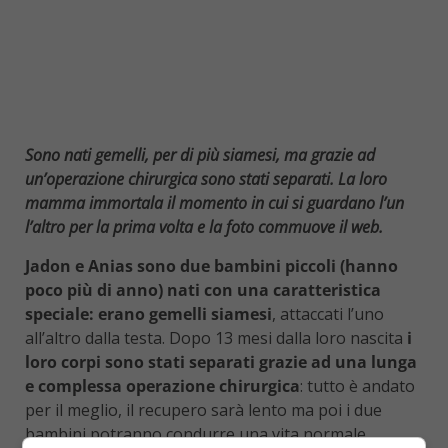
Sono nati gemelli, per di più siamesi, ma grazie ad
un’operazione chirurgica sono stati separati. La loro
mamma immortala il momento in cui si guardano l’un
l’altro per la prima volta e la foto commuove il web.
Jadon e Anias sono due bambini piccoli (hanno
poco più di anno) nati con una caratteristica
speciale: erano gemelli siamesi
, attaccati l’uno
all’altro dalla testa. Dopo 13 mesi dalla loro nascita
i
loro corpi sono stati separati grazie ad una lunga
e complessa operazione chirurgica
: tutto è andato
per il meglio, il recupero sarà lento ma poi i due
bambini potranno condurre una vita normale.