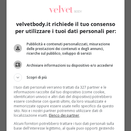
Mamma Christine è commossa nel realizzare che
davvero è accaduto il miracolo e ha potuto gioire di
un dettaglio in particolare:
lo stupore e l’amore che
velvetbody.it richiede il tuo consenso
hanno provato i suoi figli nel realizzare di essere
per utilizzare i tuoi dati personali per:
‘in due’
.
Sì, perché i suoi bambini hanno potuto guardarsi
Pubblicità e contenuti personalizzati, misurazione
reciprocamente in viso per la prima volta solo
delle prestazioni dei contenuti e degli annunci,
ricerche sul pubblico, sviluppo di servizi
essersi ripreso dall’operazione
. Christine ha avuto
la giusta prontezza per immortalare il momento ed
Archiviare informazioni su dispositivo e/o accedervi
ha scattato una fotografia che non verrà dimenticata
facilmente né dai diretti interessati né dall’intero
Scopri di più
popolo del web.
Quando si guardano, Jadon e
I tuoi dati personali verranno trattati da 327 partner e le
Anias lo fanno con gli occhi sgranati e la bocca
informazioni raccolte dal tuo dispositivo (come cookie,
identificatori univoci e altri dati del dispositivo) potrebbero
aperta, come a dire
“Ehi ma ci sei anche tu!”
. La
essere condivise con questi ultimi, da loro visualizzate e
donna ha condiviso la foto su Facebook,
memorizzate oppure essere usate nello specifico da questo
sito. Noi e i nostri partner potremmo utilizzare dati di
commentando con una frase semplice e liberatoria:
localizzazione esatti.
Elenco dei partner
.
“Per oltre 13 mesi ho sognato questo momento”
.
La rete
Alcuni fornitori potrebbero trattare i tuoi dati personali sulla
si è commossa e ha abbracciato virtualmente sia
base dell'interesse legittimo, al quale puoi opporti gestendo