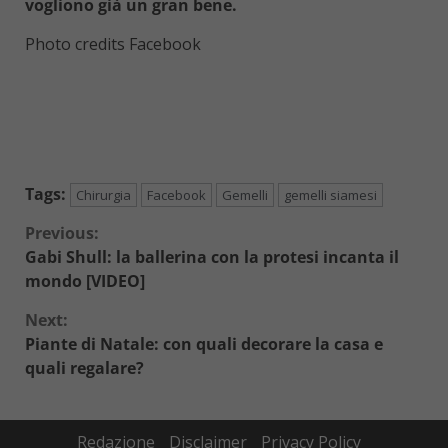
vogliono già un gran bene.
Photo credits Facebook
Tags:
Chirurgia
Facebook
Gemelli
gemelli siamesi
Continue
Previous:
Gabi Shull: la ballerina con la protesi incanta il
Reading
mondo [VIDEO]
Next:
Piante di Natale: con quali decorare la casa e
quali regalare?
Redazione
Disclaimer
Privacy Policy