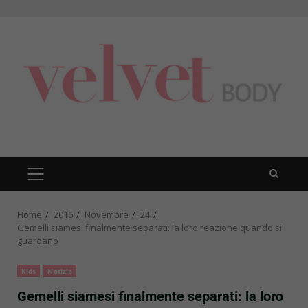
Skip
to
content
PRIMARY
MENU
Home
2016
Novembre
24
Gemelli siamesi finalmente separati: la loro reazione quando si
guardano
Kids
Notizie
Gemelli siamesi finalmente separati: la loro