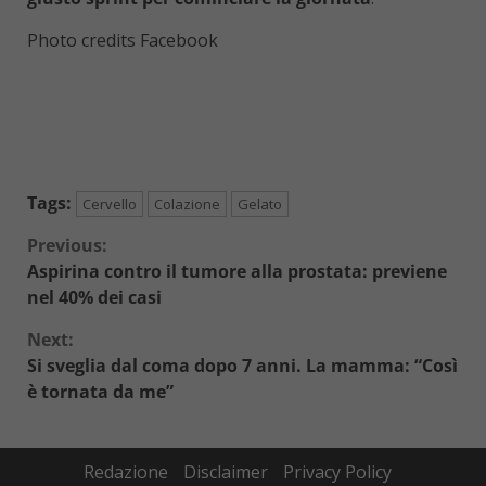
Photo credits Facebook
Tags:
Cervello
Colazione
Gelato
Continue
Previous:
Aspirina contro il tumore alla prostata: previene
Reading
nel 40% dei casi
Next:
Si sveglia dal coma dopo 7 anni. La mamma: “Così
è tornata da me”
Redazione
Disclaimer
Privacy Policy