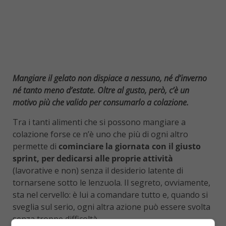
Mangiare il gelato non dispiace a nessuno, né d’inverno
né tanto meno d’estate. Oltre al gusto, però, c’è un
motivo più che valido per consumarlo a colazione.
Tra i tanti alimenti che si possono mangiare a
colazione forse ce n’è uno che più di ogni altro
permette di
cominciare la giornata con il giusto
sprint, per dedicarsi alle proprie attività
(lavorative e non) senza il desiderio latente di
tornarsene sotto le lenzuola. Il segreto, ovviamente,
sta nel cervello: è lui a comandare tutto e, quando si
sveglia sul serio, ogni altra azione può essere svolta
senza troppe difficoltà.