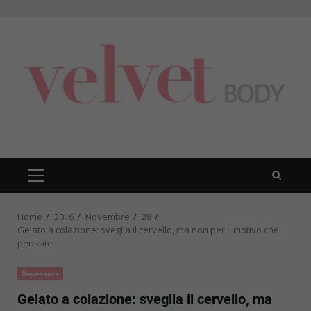
Skip
to
content
PRIMARY
MENU
Home
2016
Novembre
28
Gelato a colazione: sveglia il cervello, ma non per il motivo che
pensate
Benessere
Gelato a colazione: sveglia il cervello, ma