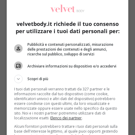
Il professor
Yoshihiko Koga
, esperto in
psicofisiologia (ovvero la branca della psicologia che
si occupa dell’interazione tra corpo e mente) e
velvetbody.it richiede il tuo consenso
docente alla
Kyorin University Hospital
di Tokyo, ha
per utilizzare i tuoi dati personali per:
studiato proprio a questo proposito una colazione
‘brain boost’
, vale a dire una colazione in grado di
Pubblicità e contenuti personalizzati, misurazione
delle prestazioni dei contenuti e degli annunci,
dare una vera spinta mentale. In che modo?
Basta
ricerche sul pubblico, sviluppo di servizi
mangiare una pallina di gelato appena svegli.
Anche due, qualora se ne avesse voglia!
Ciò che è
Archiviare informazioni su dispositivo e/o accedervi
stato notato dal professor Koga è che gli individui
Scopri di più
che al risveglio avevano mangiato il gelato potevano
contare su tempi di reazione più rapidi e riuscivano
I tuoi dati personali verranno trattati da 327 partner e le
ad elaborare informazioni in modo più rapido.
informazioni raccolte dal tuo dispositivo (come cookie,
identificatori univoci e altri dati del dispositivo) potrebbero
essere condivise con questi ultimi, da loro visualizzate e
memorizzate oppure essere usate nello specifico da questo
sito. Noi e i nostri partner potremmo utilizzare dati di
localizzazione esatti.
Elenco dei partner
.
Alcuni fornitori potrebbero trattare i tuoi dati personali sulla
base dell'interesse legittimo, al quale puoi opporti gestendo