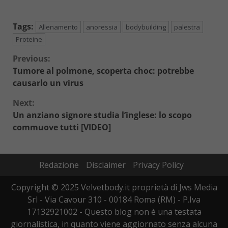
Tags:
Allenamento
anoressia
bodybuilding
palestra
Proteine
Continue
Previous:
Tumore al polmone, scoperta choc: potrebbe
Reading
causarlo un virus
Next:
Un anziano signore studia l’inglese: lo scopo
commuove tutti [VIDEO]
Redazione
Disclaimer
Privacy Policy
Copyright © 2025 Velvetbody.it proprietà di Jws Media
Srl - Via Cavour 310 - 00184 Roma (RM) - P.Iva
17132921002 - Questo blog non è una testata
giornalistica, in quanto viene aggiornato senza alcuna