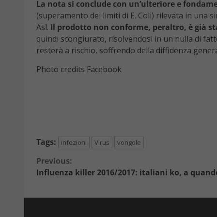
La nota si conclude con un’ulteriore e fondam
(superamento dei limiti di E. Coli) rilevata in una 
Asl.
Il prodotto non conforme, peraltro, è già s
quindi scongiurato, risolvendosi in un nulla di fat
resterà a rischio, soffrendo della diffidenza genera
Photo credits Facebook
Tags:
infezioni
Virus
vongole
Continue
Previous:
Influenza killer 2016/2017: italiani ko, a quando
Reading