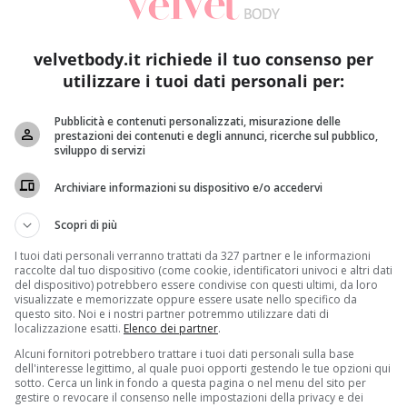
velvetbody.it richiede il tuo consenso per
utilizzare i tuoi dati personali per:
Pubblicità e contenuti personalizzati, misurazione delle
pericolose. Il Ministero della Salute, tuttavia, ha smentito la not
prestazioni dei contenuti e degli annunci, ricerche sul pubblico,
sviluppo di servizi
tizia allarmante in merito a delle
vongole
che, a quanto par
Archiviare informazioni su dispositivo e/o accedervi
atterio Escherichia Coli
, come diramato in tutta Italia dal 
uale si segnalava la presenza di un livello troppo alto del 
Scopri di più
 l’apparato digerente
(i sintomi principali sono nausea, cra
I tuoi dati personali verranno trattati da 327 partner e le informazioni
territorio nazionale più la Germania.
raccolte dal tuo dispositivo (come cookie, identificatori univoci e altri dati
del dispositivo) potrebbero essere condivise con questi ultimi, da loro
la classica spaghettata,
il Ministero della Salute ha volut
visualizzate e memorizzate oppure essere usate nello specifico da
questo sito. Noi e i nostri partner potremmo utilizzare dati di
na nota definisce l’intera vicenda ‘priva di fondamento’, aggi
localizzazione esatti.
Elenco dei partner
.
di allerta rapido europeo per la sicurezza alimentare ha inv
Alcuni fornitori potrebbero trattare i tuoi dati personali sulla base
ttoporle al servizio igiene degli alimenti e nutrizione d
dell'interesse legittimo, al quale puoi opporti gestendo le tue opzioni qui
sotto. Cerca un link in fondo a questa pagina o nel menu del sito per
gestire o revocare il consenso nelle impostazioni della privacy e dei