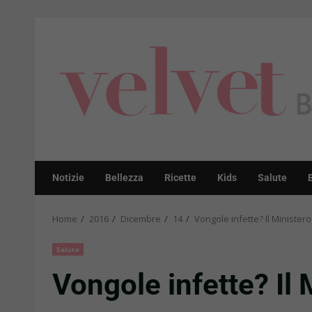
Skip
to
content
Notizie
Bellezza
Ricette
Kids
Salute
Home
2016
Dicembre
14
Vongole infette? Il Ministero
Salute
Vongole infette? Il 