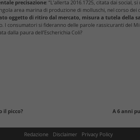
entale precisazione
: “L’allerta 2016.1725, citata dai social, 
singola area marina di produzione di molluschi, nel corso dei c
tato oggetto di ritiro dal mercato, misura a tutela della 
to. I consumatori si fideranno delle parole rassicuranti del Mi
ta dalla paura dell’Escherichia Coli?
 il picco?
A 6 anni pu
Redazione
Disclaimer
Privacy Policy