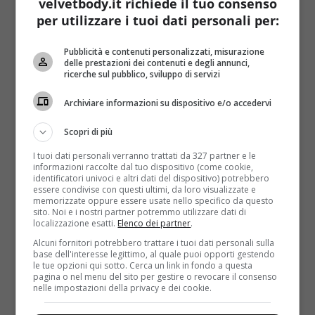
velvetbody.it richiede il tuo consenso
bruciare i grassi più velocemente
: gli ormoni della
per utilizzare i tuoi dati personali per:
crescita, come ad esempio il
cortisolo
, vengono
rilasciati durante tutta la notte, ma è anche vero che
Pubblicità e contenuti personalizzati, misurazione
delle prestazioni dei contenuti e degli annunci,
se si ha un rilascio graduale perché il sonno è
ricerche sul pubblico, sviluppo di servizi
costante, non si avrà l’effetto pericoloso di svegliarsi
con un
grande appetito
.
Archiviare informazioni su dispositivo e/o accedervi
3 – Agevola il sesso
Scopri di più
Ti sembrerà strano ma ci sono motivi scientifici alla
I tuoi dati personali verranno trattati da 327 partner e le
informazioni raccolte dal tuo dispositivo (come cookie,
base di questo assunto: da una parte il
contatto con
identificatori univoci e altri dati del dispositivo) potrebbero
la pelle
del partner stimola la
voglia di intimità
,
essere condivise con questi ultimi, da loro visualizzate e
memorizzate oppure essere usate nello specifico da questo
dall’altra però non si tratta solo di una sensazione
sito. Noi e i nostri partner potremmo utilizzare dati di
ma del nostro cervello che rilascia ossitocina,
localizzazione esatti.
Elenco dei partner
.
l’ormone che riduce i livelli di
stress
e che ci spinge al
Alcuni fornitori potrebbero trattare i tuoi dati personali sulla
rapporto sessuale
.
base dell'interesse legittimo, al quale puoi opporti gestendo
le tue opzioni qui sotto. Cerca un link in fondo a questa
pagina o nel menu del sito per gestire o revocare il consenso
nelle impostazioni della privacy e dei cookie.