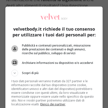
degli altri alimenti.Il risultato? Una digestione
lunghissima
e il bottone della camicia messo sempre
più spesso a dura prova! Oltre al processo di
fermentazione, mangiare un frutto dopo il pasto
velvetbody.it richiede il tuo consenso
significa
interferire con il lavoro che stanno già
per utilizzare i tuoi dati personali per:
facendo gli enzimi e succhi gastrici
per digerire e
assimilare gli altri alimenti.
Pubblicità e contenuti personalizzati, misurazione
Un altro motivo per cui è sconsigliato mangiare la
delle prestazioni dei contenuti e degli annunci,
ricerche sul pubblico, sviluppo di servizi
frutta a fine pasto è dovuto al suo
carico di
zuccheri
. Chi più, chi meno, tutta la frutta contiene
Archiviare informazioni su dispositivo e/o accedervi
fruttosio, uno zucchero semplice che in un batti
baleno fa
schizzare in alto il livello degli zuccheri
Scopri di più
nel sangue
, con una brutta conseguenza anche per
I tuoi dati personali verranno trattati da 327 partner e le
la linea!E tutto questo avviene mangiando un solo
informazioni raccolte dal tuo dispositivo (come cookie,
identificatori univoci e altri dati del dispositivo) potrebbero
frutto a fine pasto. E cosa succederebbe se finissi
essere condivise con questi ultimi, da loro visualizzate e
una bella mangiata con una macedonia?
memorizzate oppure essere usate nello specifico da questo
sito. Noi e i nostri partner potremmo utilizzare dati di
Praticamente manderesti in “black-out” stomaco e
localizzazione esatti.
Elenco dei partner
.
intestino.