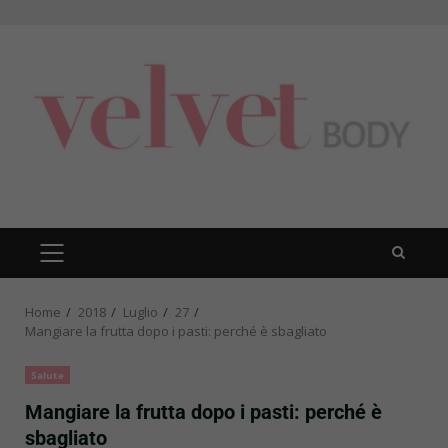
Skip
to
content
PRIMARY
MENU
Home
2018
Luglio
27
Mangiare la frutta dopo i pasti: perché è sbagliato
Salute
Mangiare la frutta dopo i pasti: perché è
sbagliato