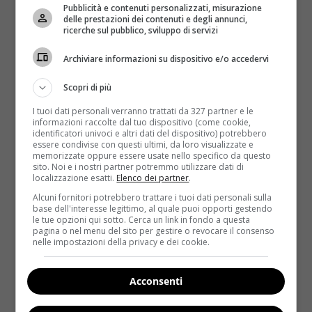
settimana, anche se non sempre. Gradisco anche una
Pubblicità e contenuti personalizzati, misurazione
delle prestazioni dei contenuti e degli annunci,
birra fresca in estate. Insomma tutte cose vietate ma
ricerche sul pubblico, sviluppo di servizi
che ogni tanto fanno bene allo spirito.
Archiviare informazioni su dispositivo e/o accedervi
A livello umano cosa ti ha insegnato la tua
disciplina?
Scopri di più
Mi ha insegnato che bisogna lavorare tanto, che
I tuoi dati personali verranno trattati da 327 partner e le
niente è scontato ma che il lavoro paga. Per riuscire
informazioni raccolte dal tuo dispositivo (come cookie,
identificatori univoci e altri dati del dispositivo) potrebbero
bisogna avere una particolare dedizione per una
essere condivise con questi ultimi, da loro visualizzate e
disciplina e tanta passione. In fondo ci vuole lo
memorizzate oppure essere usate nello specifico da questo
sito. Noi e i nostri partner potremmo utilizzare dati di
stesso impegno anche nella vita. Credo che noi
localizzazione esatti.
Elenco dei partner
.
sportivi avremo una marcia in più anche quando
Alcuni fornitori potrebbero trattare i tuoi dati personali sulla
smetteremo perché le difficoltà ci sono sempre, a
base dell'interesse legittimo, al quale puoi opporti gestendo
meno che non si è nati con la camicia. Tuttavia
le tue opzioni qui sotto. Cerca un link in fondo a questa
pagina o nel menu del sito per gestire o revocare il consenso
crederci è già un passo importante per superarle.
nelle impostazioni della privacy e dei cookie.
In un’intervista di qualche tempo fa hai detto che
sconfitte e vittorie hanno lo stesso peso nel
Acconsenti
bagaglio di un atleta: la pensi ancora così?