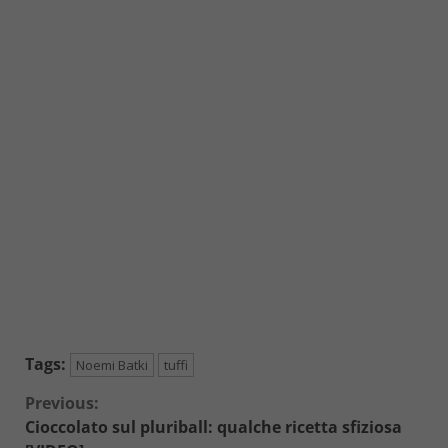
Tags:
Noemi Batki
tuffi
Continue
Previous:
Cioccolato sul pluriball: qualche ricetta sfiziosa