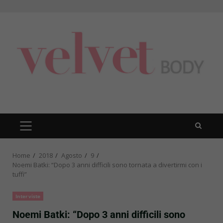
Skip
to
content
PRIMARY
MENU
Home
2018
Agosto
9
Noemi Batki: “Dopo 3 anni difficili sono tornata a divertirmi con i
tuffi”
Interviste
Noemi Batki: “Dopo 3 anni difficili sono