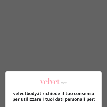
Che tipo di dieta segui?
La mia alimentazione è varia ma controllata. A volte
serve anche lo sgarro, è necessario a livello mentale
per lasciarsi andare. Ovviamente molto dipende
velvetbody.it richiede il tuo consenso
anche dal periodo e da quanto sono vicine le gare.
per utilizzare i tuoi dati personali per:
Quando posso mi concedo una pizza una volta a