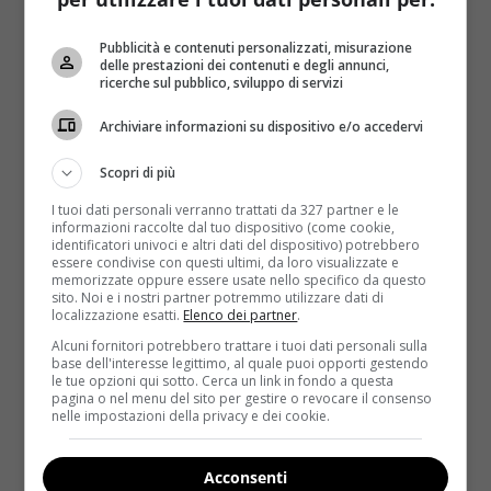
50 g di mirtilli secchi
Pubblicità e contenuti personalizzati, misurazione
70 g di sciroppo d’acero
delle prestazioni dei contenuti e degli annunci,
ricerche sul pubblico, sviluppo di servizi
100 g di cacao amaro in polvere
Archiviare informazioni su dispositivo e/o accedervi
50 g di farina di cocco
Scopri di più
20 g di latte vegetale
I tuoi dati personali verranno trattati da 327 partner e le
Mettere i semi e i mirtilli all’interno del frullatore o di
informazioni raccolte dal tuo dispositivo (come cookie,
identificatori univoci e altri dati del dispositivo) potrebbero
un piccolo mixer.
Frullare fino ad ottenere una
essere condivise con questi ultimi, da loro visualizzate e
poltiglia non troppo sottile
. In una ciotola porre lo
memorizzate oppure essere usate nello specifico da questo
sito. Noi e i nostri partner potremmo utilizzare dati di
sciroppo d’acero, 1 cucchiaino di cacao amaro e il
localizzazione esatti.
Elenco dei partner
.
latte vegetale. Incorportare i tre ingredienti, poi
Alcuni fornitori potrebbero trattare i tuoi dati personali sulla
versare il composto ottenuto sulla poltiglia di semi.
base dell'interesse legittimo, al quale puoi opporti gestendo
le tue opzioni qui sotto. Cerca un link in fondo a questa
Mischiare bene.
pagina o nel menu del sito per gestire o revocare il consenso
nelle impostazioni della privacy e dei cookie.
A questo punto l’impasto dovrebbe essere
sufficientemente compatto per formare delle
Acconsenti
palline
, le quali andranno passate nel restante cacao