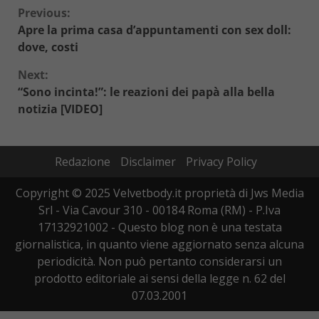
Continue
Previous:
Apre la prima casa d’appuntamenti con sex doll:
Reading
dove, costi
Next:
“Sono incinta!”: le reazioni dei papà alla bella
notizia [VIDEO]
Redazione
Disclaimer
Privacy Policy
Copyright © 2025 Velvetbody.it proprietà di Jws Media
Srl - Via Cavour 310 - 00184 Roma (RM) - P.Iva
17132921002 - Questo blog non è una testata
giornalistica, in quanto viene aggiornato senza alcuna
periodicità. Non può pertanto considerarsi un
prodotto editoriale ai sensi della legge n. 62 del
07.03.2001