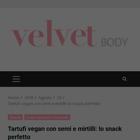
Skip
to
content
PRIMARY
MENU
Home
2018
Agosto
10
Tartufi vegan con semi e mirtilli: lo snack perfetto
Ricette
Snack spuntini e merende
Tartufi vegan con semi e mirtilli: lo snack
perfetto