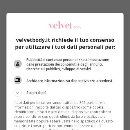
Alessio sta malissimo
e mamma Stefania ha voluto
velvetbody.it richiede il tuo consenso
raccontare la sua storia nella
Giornata mondiale del
per utilizzare i tuoi dati personali per:
Cuore
, una ricorrenza festeggiata in oltre 200 Paesi
del mondo per onorare e fare coraggio a tutti coloro
Pubblicità e contenuti personalizzati, misurazione
delle prestazioni dei contenuti e degli annunci,
che aspettano nella speranza di ricever “quel dono”.
ricerche sul pubblico, sviluppo di servizi
Stefania, 40 anni, ha scritto una lettera a
Vanity Fair
per condividere e diffondere la dolorosa storia di suo
Archiviare informazioni su dispositivo e/o accedervi
figlio, un adolescente di soli 14 anni che fino al
Scopri di più
giorno prima aveva condotto una vita normale.
Alessio giocava a calcio e andava in bici proprio come
I tuoi dati personali verranno trattati da 327 partner e le
tutti i ragazzi della sua età ma il 27 luglio,
informazioni raccolte dal tuo dispositivo (come cookie,
identificatori univoci e altri dati del dispositivo) potrebbero
all’improvviso, ha accusato un malessere.
La notte
essere condivise con questi ultimi, da loro visualizzate e
successiva fu la volta di un’ischemia celebrale
. I
memorizzate oppure essere usate nello specifico da questo
sito. Noi e i nostri partner potremmo utilizzare dati di
medici avevano parlato di un ventricolo di dimensioni