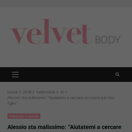
Skip
to
content
PRIMARY
MENU
Home
2018
Settembre
30
Alessio sta malissimo: “Aiutatemi a cercare un cuore per mio
figlio”
Velvet per il sociale
Alessio sta malissimo: “Aiutatemi a cercare