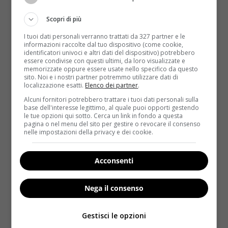
percorso miracoloso: “Mi disse di crederci, mi ha
preso a braccetto e mi ha curato con un approccio
Scopri di più
umano”, ha detto. Leonardo Cenci ha resistito oltre
I tuoi dati personali verranno trattati da 327 partner e le
ogni ragionevole speranza ma da qualche settimana
informazioni raccolte dal tuo dispositivo (come cookie,
il suo quadro clinico era peggiorato. La morte è
identificatori univoci e altri dati del dispositivo) potrebbero
essere condivise con questi ultimi, da loro visualizzate e
sopraggiunta il 30 gennaio 2019, lasciando tanta
memorizzate oppure essere usate nello specifico da questo
tristezza in tutti quelli che gli volevano bene e che
sito. Noi e i nostri partner potremmo utilizzare dati di
localizzazione esatti.
Elenco dei partner
.
ammiravano la sua infinita forza.
Alcuni fornitori potrebbero trattare i tuoi dati personali sulla
Prima di morire,
Leo Cenci ha registrato un video
base dell'interesse legittimo, al quale puoi opporti gestendo
le tue opzioni qui sotto. Cerca un link in fondo a questa
col suo ultimo messaggio
. Una sorta di testamento
pagina o nel menu del sito per gestire o revocare il consenso
ma anche l’ennesimo invito a farsi coraggio nella
nelle impostazioni della privacy e dei cookie.
vita: “Cosa voglio dire? Per prima cosa, di avere una
mentalità ottimistica: la vita è il dono più prezioso
Acconsenti
che abbiamo. Poi, che ognuno di noi faccia il proprio
dovere per far sì che sia un mondo più generoso, più
Nega il consenso
buono e soprattutto più sano”, ha detto.
Gestisci le opzioni
I saluti di un’intera comunità