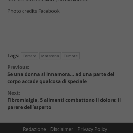
Photo credits Facebook
Tags:
Correre
Maratona
Tumore
Continue
Previous:
Se una donna si innamora… ad una parte del
Reading
corpo accade qualcosa di speciale
Next:
Fibromialgia, 5 alimenti combattono il dolore: il
parere dell’esperto
Redazione
Disclaimer
Privacy Policy