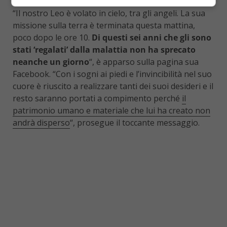
“Il nostro Leo è volato in cielo, tra gli angeli. La sua
missione sulla terra è terminata questa mattina,
poco dopo le ore 10.
Di questi sei anni che gli sono
stati ‘regalati’ dalla malattia non ha sprecato
neanche un giorno
“, è apparso sulla pagina sua
Facebook. “Con i sogni ai piedi e l’invincibilità nel suo
cuore è riuscito a realizzare tanti dei suoi desideri e il
resto saranno portati a compimento perché
il
patrimonio umano e materiale che lui ha creato non
andrà disperso
“, prosegue il toccante messaggio.