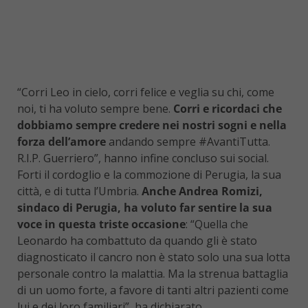
“Corri Leo in cielo, corri felice e veglia su chi, come
noi, ti ha voluto sempre bene.
Corri e ricordaci che
dobbiamo sempre credere nei nostri sogni e nella
forza dell’amore
andando sempre #AvantiTutta.
R.I.P. Guerriero”, hanno infine concluso sui social.
Forti il cordoglio e la commozione di Perugia, la sua
città, e di tutta l’Umbria.
Anche Andrea Romizi,
sindaco di Perugia, ha voluto far sentire la sua
voce in questa triste occasione
: “Quella che
Leonardo ha combattuto da quando gli è stato
diagnosticato il cancro non è stato solo una sua lotta
personale contro la malattia. Ma la strenua battaglia
di un uomo forte, a favore di tanti altri pazienti come
lui e dei loro familiari”, ha dichiarato.