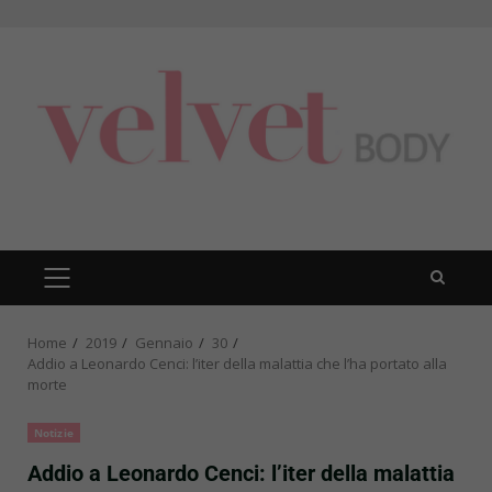
Skip
to
content
PRIMARY
MENU
Home
2019
Gennaio
30
Addio a Leonardo Cenci: l’iter della malattia che l’ha portato alla
morte
Notizie
Addio a Leonardo Cenci: l’iter della malattia