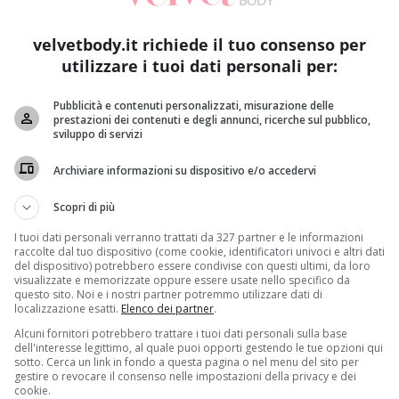
velvetbody.it richiede il tuo consenso per
utilizzare i tuoi dati personali per:
Pubblicità e contenuti personalizzati, misurazione delle
prestazioni dei contenuti e degli annunci, ricerche sul pubblico,
sviluppo di servizi
Archiviare informazioni su dispositivo e/o accedervi
Scopri di più
I tuoi dati personali verranno trattati da 327 partner e le informazioni
 quotidiana e molti di noi devono indossarla per un arco di 
raccolte dal tuo dispositivo (come cookie, identificatori univoci e altri dati
del dispositivo) potrebbero essere condivise con questi ultimi, da loro
la salute
ed è uno strumento di prevenzione fondamentale pe
visualizzate e memorizzate oppure essere usate nello specifico da
atti,
lamentano la comparsa di brufoletti in tutta la zona
questo sito. Noi e i nostri partner potremmo utilizzare dati di
localizzazione esatti.
Elenco dei partner
.
uesta forma di
acne.
Alcuni fornitori potrebbero trattare i tuoi dati personali sulla base
dell'interesse legittimo, al quale puoi opporti gestendo le tue opzioni qui
te nuovi brufoletti?
sotto. Cerca un link in fondo a questa pagina o nel menu del sito per
gestire o revocare il consenso nelle impostazioni della privacy e dei
cookie.