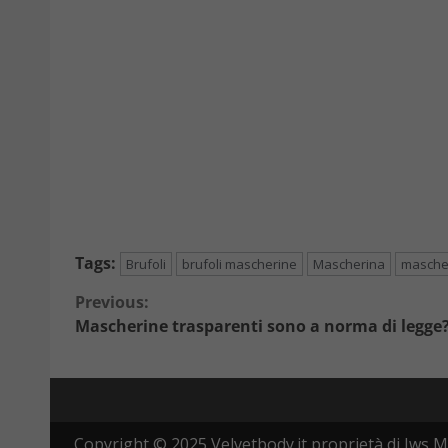
Tags:
Brufoli
brufoli mascherine
Mascherina
masche
Continue
Previous:
Mascherine trasparenti sono a norma di legge? 
Reading
Copyright © 2025 Velvetbody.it proprietà di Jws M