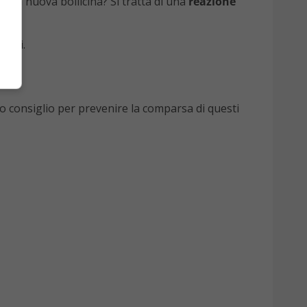
una nuova bollicina? Si tratta di una
reazione
tteri.
mo consiglio per prevenire la comparsa di questi