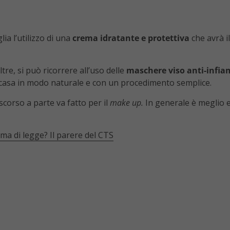
ia l’utilizzo di una
crema idratante e protettiva
che avrà i
tre, si può ricorrere all’uso delle
maschere viso anti-infia
 casa in modo naturale e con un procedimento semplice.
scorso a parte va fatto per il
make up.
In generale è meglio ev
a di legge? Il parere del CTS