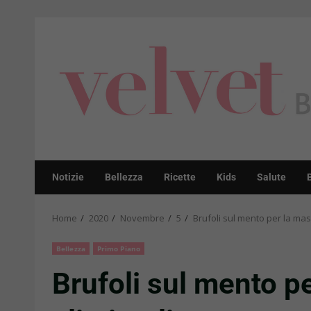
Skip
to
content
Notizie
Bellezza
Ricette
Kids
Salute
Home
2020
Novembre
5
Brufoli sul mento per la masc
Bellezza
Primo Piano
Brufoli sul mento pe