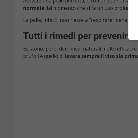
Avevate una pelle perfetta, o comunque non avete m
normale
dal momento che si fa un uso prolungat
La pelle, infatti, non riesce a “respirare” bene e s
Tutti i rimedi per prevenirn
Esistono, però, dei rimedi naturali molto efficaci 
brufoli è quello di
lavare sempre il viso sia pri