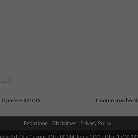
rine
Il parere del CTS
L’uomo macho si 
Redazione
Disclaimer
Privacy Policy
edia Srl - Via Cavour 310 - 00184 Roma (RM) - P.Iva 17132921