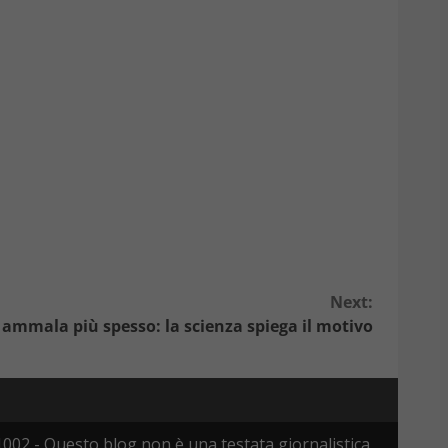
Next:
ammala più spesso: la scienza spiega il motivo
002 - Questo blog non è una testata giornalistica,