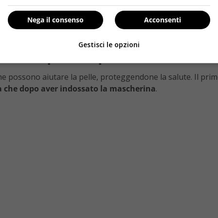
ai sofferto di acne facciale, e adesso ogni giorno scoprite 
o della
mascherina facciale.
Nega il consenso
Acconsenti
i crea un anbiente umido perfetto per la proliferazione dei ba
Gestisci le opzioni
e la comparsa e per eliminarli
che possono aiutare la pelle, proteggendone la salute. Il pri
ma che dopo aver indossato la mascherina
.