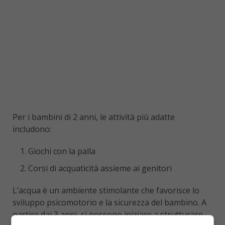
Per i bambini di 2 anni, le attività più adatte
includono:
Giochi con la palla
Corsi di acquaticità assieme ai genitori
L’acqua è un ambiente stimolante che favorisce lo
sviluppo psicomotorio e la sicurezza del bambino. A
partire dai 3 anni, si possono iniziare a strutturare