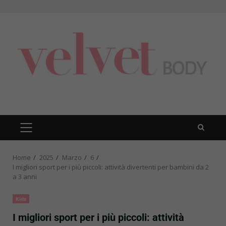
Skip
to
content
PRIMARY
MENU
Home
2025
Marzo
6
I migliori sport per i più piccoli: attività divertenti per bambini da 2
a 3 anni
Kids
I migliori sport per i più piccoli: attività