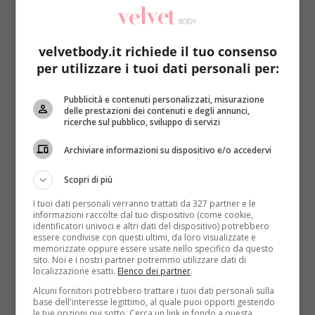
attività come la pre-atletica, dove i bambini possono
divertirsi e migliorare la loro coordinazione
attraverso il gioco.
velvetbody.it richiede il tuo consenso
per utilizzare i tuoi dati personali per:
Quale sport scegliere?
Pubblicità e contenuti personalizzati, misurazione
Non esiste uno sport migliore in assoluto, ma è
delle prestazioni dei contenuti e degli annunci,
essenziale identificare quello che appassiona il
ricerche sul pubblico, sviluppo di servizi
bambino. Se un piccolo sogna di giocare a calcio, è
Archiviare informazioni su dispositivo e/o accedervi
meglio non forzarlo a frequentare un corso di
nuoto, e viceversa. In generale, è consigliabile
Scopri di più
scegliere sport che permettano un
allenamento
completo del corpo
, come il nuoto, noto per i suoi
I tuoi dati personali verranno trattati da 327 partner e le
informazioni raccolte dal tuo dispositivo (come cookie,
benefici sullo sviluppo muscolare e sulla
identificatori univoci e altri dati del dispositivo) potrebbero
coordinazione. Altri sport, come calcio o tennis,
essere condivise con questi ultimi, da loro visualizzate e
memorizzate oppure essere usate nello specifico da questo
possono essere introdotti, ma è importante che gli
sito. Noi e i nostri partner potremmo utilizzare dati di
allenatori compensino le asimmetrie attraverso
localizzazione esatti.
Elenco dei partner
.
esercizi mirati.
Alcuni fornitori potrebbero trattare i tuoi dati personali sulla
base dell'interesse legittimo, al quale puoi opporti gestendo
le tue opzioni qui sotto. Cerca un link in fondo a questa