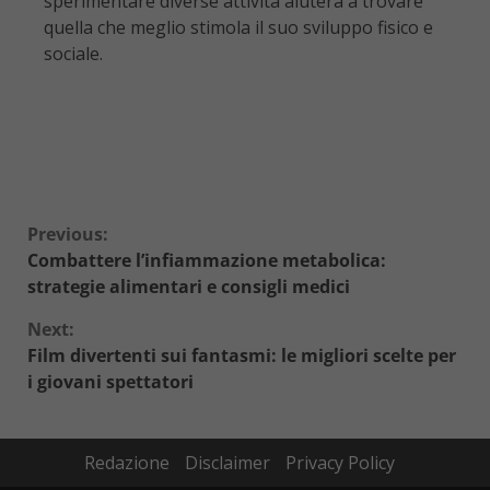
sperimentare diverse attività aiuterà a trovare
quella che meglio stimola il suo sviluppo fisico e
sociale.
Continue
Previous:
Combattere l’infiammazione metabolica:
Reading
strategie alimentari e consigli medici
Next:
Film divertenti sui fantasmi: le migliori scelte per
i giovani spettatori
Redazione
Disclaimer
Privacy Policy