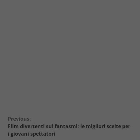
Continue
Previous:
Film divertenti sui fantasmi: le migliori scelte per
Reading
i giovani spettatori