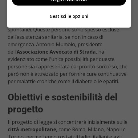
sanitario pubblico. Tuttavia, la cifra totale delle
persone che vivono in situazioni di precarietà è ben
più alta. Oltre ai senza tetto, si contano anche coloro
Gestisci le opzioni
che vivono in campi attrezzati o insediamenti
spontanei. Queste persone sono spesso escluse
dall’assistenza sanitaria, se non in caso di
emergenza. Antonio Mumolo, presidente
dell’
Associazione Avvocato di Strada
, ha
evidenziato come l’unica possibilità per queste
persone sia rappresentata dal pronto soccorso, che
però non è attrezzato per fornire cure continuative
per malattie croniche come il diabete o le epatiti.
Obiettivi e sostenibilità del
progetto
Il progetto di legge si concentrerà inizialmente sulle
città metropolitane
, come Roma, Milano, Napoli e
Torino, permettendo così ai cittadini italiani e agli