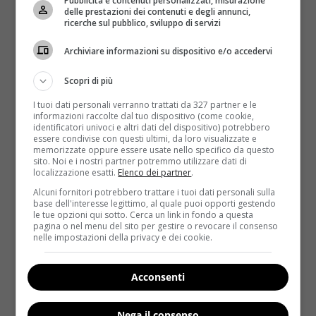
Pubblicità e contenuti personalizzati, misurazione
delle prestazioni dei contenuti e degli annunci,
ricerche sul pubblico, sviluppo di servizi
Archiviare informazioni su dispositivo e/o accedervi
Scopri di più
I tuoi dati personali verranno trattati da 327 partner e le
informazioni raccolte dal tuo dispositivo (come cookie,
identificatori univoci e altri dati del dispositivo) potrebbero
essere condivise con questi ultimi, da loro visualizzate e
memorizzate oppure essere usate nello specifico da questo
sito. Noi e i nostri partner potremmo utilizzare dati di
localizzazione esatti.
Elenco dei partner
.
Alcuni fornitori potrebbero trattare i tuoi dati personali sulla
base dell'interesse legittimo, al quale puoi opporti gestendo
le tue opzioni qui sotto. Cerca un link in fondo a questa
pagina o nel menu del sito per gestire o revocare il consenso
Le statistiche attuali
nelle impostazioni della privacy e dei cookie.
Il censimento Istat ha rivelato che attualmente ci
Acconsenti
sono quasi
100.000 persone
senza tetto registrate
all’anagrafe, che hanno quindi accesso al sistema
Nega il consenso