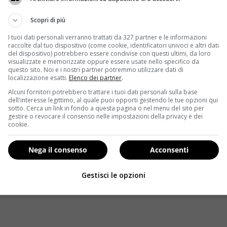
Scopri di più
Redazione
Disclaimer
Privacy Policy
I tuoi dati personali verranno trattati da 327 partner e le informazioni
raccolte dal tuo dispositivo (come cookie, identificatori univoci e altri dati
del dispositivo) potrebbero essere condivise con questi ultimi, da loro
edia Srl - Via Cavour 310 - 00184 Roma (RM) - P.Iva 17132921
visualizzate e memorizzate oppure essere usate nello specifico da
iodicità. Non può pertanto considerarsi un prodotto editoria
questo sito. Noi e i nostri partner potremmo utilizzare dati di
localizzazione esatti.
Elenco dei partner
.
Alcuni fornitori potrebbero trattare i tuoi dati personali sulla base
dell'interesse legittimo, al quale puoi opporti gestendo le tue opzioni qui
sotto. Cerca un link in fondo a questa pagina o nel menu del sito per
gestire o revocare il consenso nelle impostazioni della privacy e dei
cookie.
Nega il consenso
Acconsenti
Gestisci le opzioni