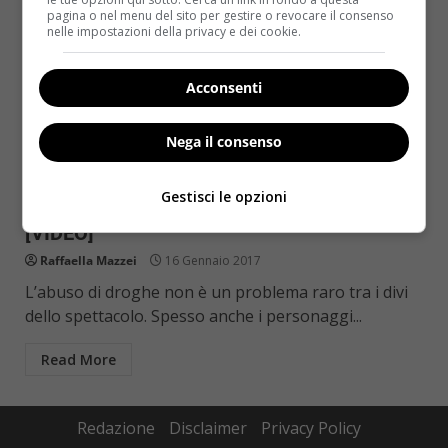
pagina o nel menu del sito per gestire o revocare il consenso
nelle impostazioni della privacy e dei cookie.
Acconsenti
Nega il consenso
Come le star
Notizie
Gestisci le opzioni
Abuso di droghe: 10 celebrities prima e dopo
[VIDEO]
Raffaella Mazzei
16 Gennaio 2017
L’abuso di droghe non è un problema raro tra i divi
dello spettacolo. Spesso anche i personaggi...
Read More
Redazione
Disclaimer
Privacy Policy