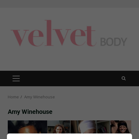
Skip
to
content
PRIMARY
MENU
Home
Amy Winehouse
Amy Winehouse