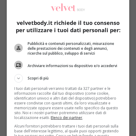
velvetbody.it richiede il tuo consenso
per utilizzare i tuoi dati personali per:
Pubblicità e contenuti personalizzati, misurazione
Come le star
Notizie
delle prestazioni dei contenuti e degli annunci,
ricerche sul pubblico, sviluppo di servizi
5 star che combattono l’anoressia tra alti e
Archiviare informazioni su dispositivo e/o accedervi
bassi [VIDEO]
Raffaella Mazzei
26 Giugno 2017
Scopri di più
Il dorato mondo dello showbiz spinge spesso oltre i
I tuoi dati personali verranno trattati da 327 partner e le
propri limiti: la ricerca dell’eterna bellezza e della...
informazioni raccolte dal tuo dispositivo (come cookie,
identificatori univoci e altri dati del dispositivo) potrebbero
essere condivise con questi ultimi, da loro visualizzate e
Read More
memorizzate oppure essere usate nello specifico da questo
sito. Noi e i nostri partner potremmo utilizzare dati di
localizzazione esatti.
Elenco dei partner
.
Alcuni fornitori potrebbero trattare i tuoi dati personali sulla
base dell'interesse legittimo, al quale puoi opporti gestendo
le tue opzioni qui sotto. Cerca un link in fondo a questa