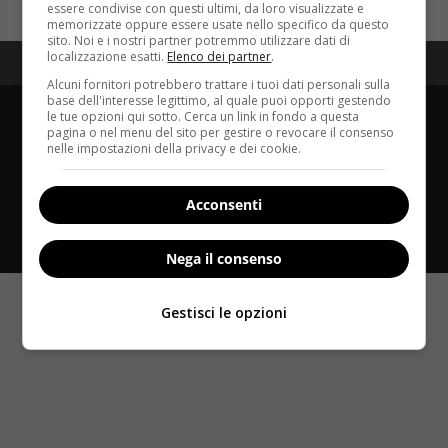
essere condivise con questi ultimi, da loro visualizzate e
per:
memorizzate oppure essere usate nello specifico da questo
sito. Noi e i nostri partner potremmo utilizzare dati di
localizzazione esatti.
Elenco dei partner
.
Redazione
Disclaimer
Privacy Policy
Alcuni fornitori potrebbero trattare i tuoi dati personali sulla
base dell'interesse legittimo, al quale puoi opporti gestendo
Copyright © 2025 Velvetbody.it proprietà di Jws Media
le tue opzioni qui sotto. Cerca un link in fondo a questa
Srl - Via Cavour 310 - 00184 Roma (RM) - P.Iva
pagina o nel menu del sito per gestire o revocare il consenso
nelle impostazioni della privacy e dei cookie.
17132921002 - Questo blog non è una testata
giornalistica, in quanto viene aggiornato senza alcuna
periodicità. Non può pertanto considerarsi un
Acconsenti
prodotto editoriale ai sensi della legge n. 62 del
07.03.2001
Nega il consenso
Gestisci le opzioni