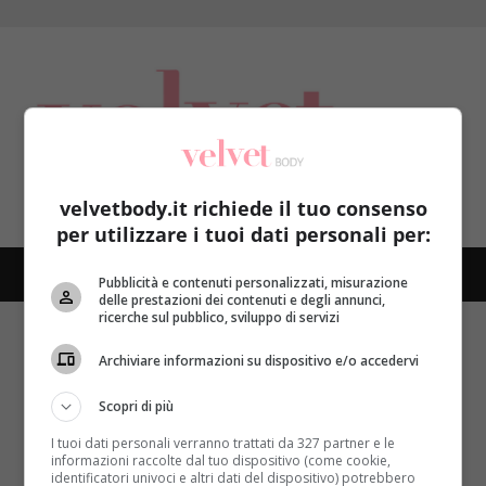
Skip
to
content
velvetbody.it richiede il tuo consenso
per utilizzare i tuoi dati personali per:
Pubblicità e contenuti personalizzati, misurazione
PRIMARY
delle prestazioni dei contenuti e degli annunci,
MENU
ricerche sul pubblico, sviluppo di servizi
Home
biogenesi mitocondriale
Archiviare informazioni su dispositivo e/o accedervi
Nothing Found
Scopri di più
It seems we can’t find what you’re looking for.
Perhaps searching can help.
I tuoi dati personali verranno trattati da 327 partner e le
informazioni raccolte dal tuo dispositivo (come cookie,
identificatori univoci e altri dati del dispositivo) potrebbero
Ricerca