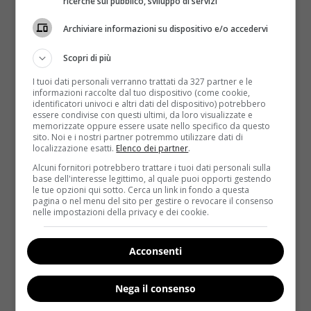
ricerche sul pubblico, sviluppo di servizi
Archiviare informazioni su dispositivo e/o accedervi
Scopri di più
I tuoi dati personali verranno trattati da 327 partner e le
informazioni raccolte dal tuo dispositivo (come cookie,
identificatori univoci e altri dati del dispositivo) potrebbero
essere condivise con questi ultimi, da loro visualizzate e
memorizzate oppure essere usate nello specifico da questo
sito. Noi e i nostri partner potremmo utilizzare dati di
localizzazione esatti.
Elenco dei partner
.
Come le star
Primo Piano
Alcuni fornitori potrebbero trattare i tuoi dati personali sulla
base dell'interesse legittimo, al quale puoi opporti gestendo
Charlene di Monaco, il nuovo taglio super
le tue opzioni qui sotto. Cerca un link in fondo a questa
punk e cortissimo
pagina o nel menu del sito per gestire o revocare il consenso
nelle impostazioni della privacy e dei cookie.
Roberta Gerboni
20 Maggio 2021
Charlene di Monaco ci ha abituati ai suoi continui
Acconsenti
colpi di testa (almeno quando si parla di capelli)....
Nega il consenso
Read More