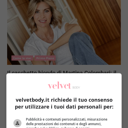
Come le star
Primo Piano
Il caschetto biondo di Martina Colombari: il
taglio retrò che sta bene a tutte
Roberta Gerboni
27 Maggio 2021
L’estate 2021 sarà un’esplosione di luce e tagli che
velvetbody.it richiede il tuo consenso
oscillano tra il retrò e il moderno. La...
per utilizzare i tuoi dati personali per:
Read More
Pubblicità e contenuti personalizzati, misurazione
delle prestazioni dei contenuti e degli annunci,