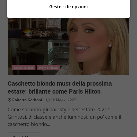
Gestisci le opzioni
Come le star
Primo Piano
Caschetto biondo must della prossima
estate: brillante come Paris Hilton
Roberta Gerboni
18 Maggio 2021
Come saranno gli hair style dell’estate 2021?
Grintosi, di classe e anche luminosi, un po’ come il
caschetto biondo...