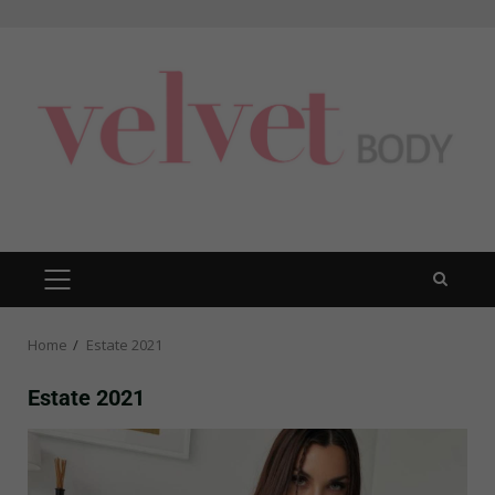
Skip
to
content
PRIMARY
MENU
Home
Estate 2021
Estate 2021