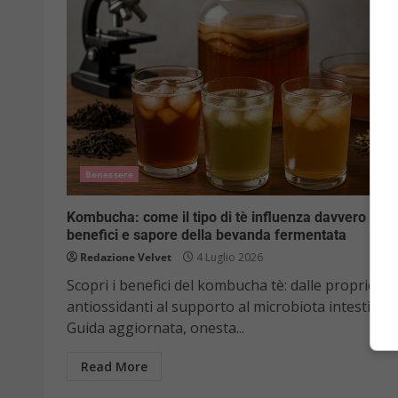
Benessere
Kombucha: come il tipo di tè influenza davvero
benefici e sapore della bevanda fermentata
Redazione Velvet
4 Luglio 2026
Scopri i benefici del kombucha tè: dalle proprietà
antiossidanti al supporto al microbiota intestinale
Guida aggiornata, onesta...
Read More