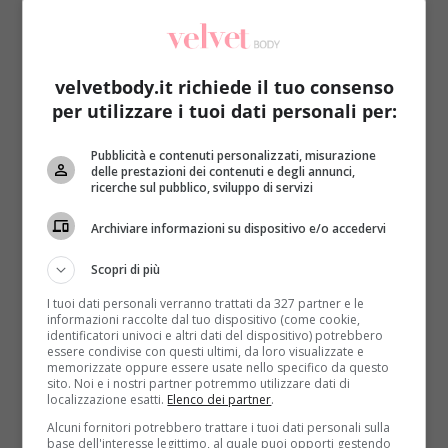
velvetbody.it richiede il tuo consenso
per utilizzare i tuoi dati personali per:
Pollice verde
Pubblicità e contenuti personalizzati, misurazione
delle prestazioni dei contenuti e degli annunci,
ricerche sul pubblico, sviluppo di servizi
Azalea in regalo? Consigli sul rinvaso per
ottenere foglie e fiori rigogliosi
Archiviare informazioni su dispositivo e/o accedervi
Raffaella Mazzei
12 Maggio 2017
Scopri di più
La festa della mamma è l’occasione giusta per
I tuoi dati personali verranno trattati da 327 partner e le
regalare un’azalea, ma come comportarsi per
informazioni raccolte dal tuo dispositivo (come cookie,
migliorare foglie e...
identificatori univoci e altri dati del dispositivo) potrebbero
essere condivise con questi ultimi, da loro visualizzate e
memorizzate oppure essere usate nello specifico da questo
Read More
sito. Noi e i nostri partner potremmo utilizzare dati di
localizzazione esatti.
Elenco dei partner
.
Alcuni fornitori potrebbero trattare i tuoi dati personali sulla
base dell'interesse legittimo, al quale puoi opporti gestendo