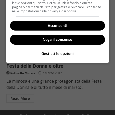
le tue opzioni qui sotto. Cerca un link in fondo a questa
pagina o nel menu del sito per gestire o revocare il consenso
nelle impostazioni della privacy e dei cookie.
Acconsenti
Nega il consenso
Pollice verde
Gestisci le opzioni
Mimosa: come prendersene cura per la
Festa della Donna e oltre
Raffaella Mazzei
7 Marzo 2017
La mimosa è una grande protagonista della Festa
della Donna e di tutto il mese di marzo:...
Read More