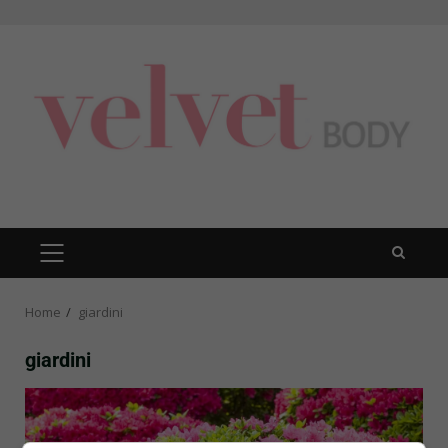
Skip
to
content
PRIMARY
MENU
Home
giardini
giardini