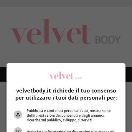
Skip
to
content
PRIMARY
MENU
velvetbody.it richiede il tuo consenso
Home
movimento giornaliero
per utilizzare i tuoi dati personali per:
movimento giornaliero
Pubblicità e contenuti personalizzati, misurazione
delle prestazioni dei contenuti e degli annunci,
ricerche sul pubblico, sviluppo di servizi
Archiviare informazioni su dispositivo e/o accedervi