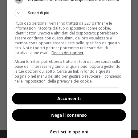
Scopri di più
I tuoi dati personali verranno trattati da 327 partner e le
informazioni raccolte dal tuo dispositivo (come cookie,
identificatori univoci e altri dati del dispositivo) potrebbero
essere condivise con questi ultimi, da loro visualizzate e
memorizzate oppure essere usate nello specifico da questo
Fitness
sito. Noi e i nostri partner potremmo utilizzare dati di
localizzazione esatti.
Elenco dei partner
.
Movimento quotidiano: il NEAT e le piccole
Alcuni fornitori potrebbero trattare i tuoi dati personali sulla
base dell'interesse legittimo, al quale puoi opporti gestendo
abitudini che contano
le tue opzioni qui sotto. Cerca un link in fondo a questa
pagina o nel menu del sito per gestire o revocare il consenso
Redazione Velvet
2 Luglio 2026
nelle impostazioni della privacy e dei cookie.
Scopri cos'è il NEAT attività quotidiana e come
aumentare il movimento quotidiano senza palestra.
Acconsenti
Guida pratica con...
Nega il consenso
Read More
Gestisci le opzioni
Redazione
Disclaimer
Privacy Policy