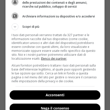
delle prestazioni dei contenuti e degli annunci,
ricerche sul pubblico, sviluppo di servizi
Archiviare informazioni su dispositivo e/o accedervi
Scopri di più
I tuoi dati personali verranno trattati da 327 partner e le
informazioni raccolte dal tuo dispositivo (come cookie,
identificatori univoci e altri dati del dispositivo) potrebbero
essere condivise con questi ultimi, da loro visualizzate e
memorizzate oppure essere usate nello specifico da questo
sito. Noi e i nostri partner potremmo utilizzare dati di
localizzazione esatti.
Elenco dei partner
.
Fitness
Alcuni fornitori potrebbero trattare i tuoi dati personali sulla
base dell'interesse legittimo, al quale puoi opporti gestendo
Sudare fa dimagrire? E altri miti del fitness
le tue opzioni qui sotto. Cerca un link in fondo a questa
sfatati
pagina o nel menu del sito per gestire o revocare il consenso
nelle impostazioni della privacy e dei cookie.
Redazione Velvet
6 Luglio 2026
Scopri perché sudare fa dimagrire è un mito: il
Acconsenti
sudore è solo acqua, non grasso. Leggi come...
Nega il consenso
Read More