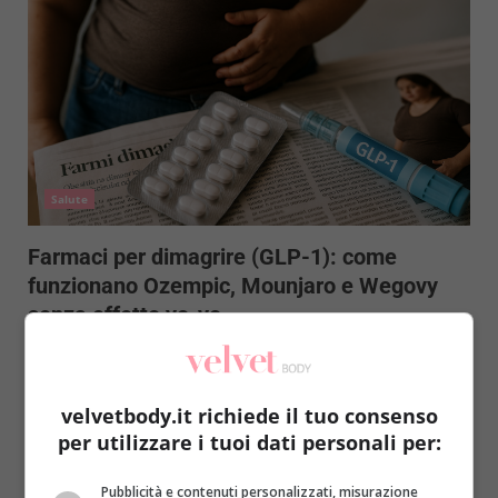
Salute
Farmaci per dimagrire (GLP-1): come
funzionano Ozempic, Mounjaro e Wegovy
senza effetto yo-yo
Redazione Velvet
3 Agosto 2026
Scopri come agiscono i farmaci GLP-1 per dimagrire
e perché il percorso strutturato è essenziale per
velvetbody.it richiede il tuo consenso
evitare...
per utilizzare i tuoi dati personali per:
Read More
Pubblicità e contenuti personalizzati, misurazione