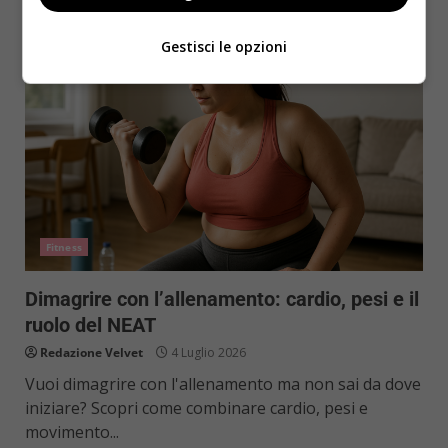
Gestisci le opzioni
Fitness
Dimagrire con l’allenamento: cardio, pesi e il
ruolo del NEAT
Redazione Velvet
4 Luglio 2026
Vuoi dimagrire con l'allenamento ma non sai da dove
iniziare? Scopri come combinare cardio, pesi e
movimento...