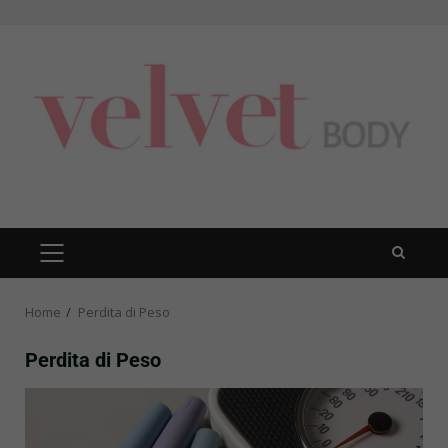
Skip
to
content
PRIMARY
MENU
Home
Perdita di Peso
Perdita di Peso