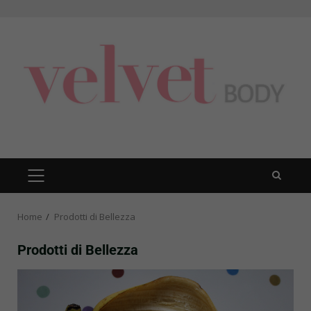
Skip
to
content
PRIMARY
MENU
Home
Prodotti di Bellezza
Prodotti di Bellezza