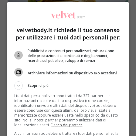
velvetbody.it richiede il tuo consenso
per utilizzare i tuoi dati personali per:
Fatti in casa
Primo Piano
Pubblicità e contenuti personalizzati, misurazione
delle prestazioni dei contenuti e degli annunci,
Ricette di bellezza con gli scarti alimentari:
ricerche sul pubblico, sviluppo di servizi
riciclo fai da te e beauty
Archiviare informazioni su dispositivo e/o accedervi
Roberta Gerboni
20 Maggio 2021
Chi ha detto che gli scarti alimentari non possano
Scopri di più
essere riutilizzati anche in casa? Moltissimi avanzi o
I tuoi dati personali verranno trattati da 327 partner e le
parti...
informazioni raccolte dal tuo dispositivo (come cookie,
identificatori univoci e altri dati del dispositivo) potrebbero
essere condivise con questi ultimi, da loro visualizzate e
Read More
memorizzate oppure essere usate nello specifico da questo
sito. Noi e i nostri partner potremmo utilizzare dati di
localizzazione esatti.
Elenco dei partner
.
Alcuni fornitori potrebbero trattare i tuoi dati personali sulla