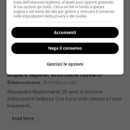
base dell'interesse legittimo, al quale puoi opporti gestendo
le tue opzioni qui sotto. Cerca un link in fondo a questa
pagina o nel menu del sito per gestire o revocare il consenso
nelle impostazioni della privacy e dei cookie.
Acconsenti
Nega il consenso
Come le star
Primo Piano
Gestisci le opzioni
Alessandra Mastronardi, regina del make up
acqua e sapone: ecco come ricrearlo
Roberta Gerboni
18 Febbraio 2021
Alessandra Mastronardi, 35 anni, è un’icona
indiscussa di bellezza. Con il suo volto etereo e i suoi
lineamenti...
Read More