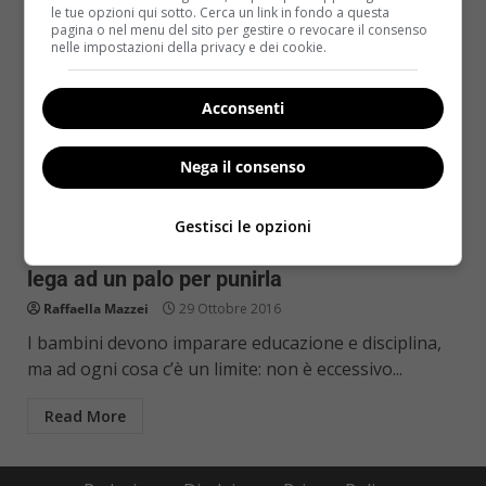
le tue opzioni qui sotto. Cerca un link in fondo a questa
pagina o nel menu del sito per gestire o revocare il consenso
nelle impostazioni della privacy e dei cookie.
Acconsenti
Nega il consenso
Kids
Notizie
Gestisci le opzioni
Bimba di 8 anni salta la scuola: la mamma la
lega ad un palo per punirla
Raffaella Mazzei
29 Ottobre 2016
I bambini devono imparare educazione e disciplina,
ma ad ogni cosa c’è un limite: non è eccessivo...
Read More