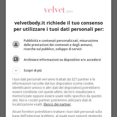
velvetbody.it richiede il tuo consenso
per utilizzare i tuoi dati personali per:
Kids
Notizie
Pubblicità e contenuti personalizzati, misurazione
delle prestazioni dei contenuti e degli annunci,
ricerche sul pubblico, sviluppo di servizi
Ruba del cibo e i genitori lo lasciano in
balcone: in fin di vita a 6 anni
Archiviare informazioni su dispositivo e/o accedervi
Raffaella Mazzei
31 Dicembre 2016
Scopri di più
A quale bambino non è mai capitato di prendere
I tuoi dati personali verranno trattati da 327 partner e le
qualche merendina senza permesso? Le
informazioni raccolte dal tuo dispositivo (come cookie,
conseguenze pagate da...
identificatori univoci e altri dati del dispositivo) potrebbero
essere condivise con questi ultimi, da loro visualizzate e
memorizzate oppure essere usate nello specifico da questo
Read More
sito. Noi e i nostri partner potremmo utilizzare dati di
localizzazione esatti.
Elenco dei partner
.
Alcuni fornitori potrebbero trattare i tuoi dati personali sulla
base dell'interesse legittimo, al quale puoi opporti gestendo