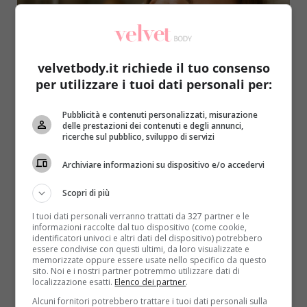
velvetbody.it richiede il tuo consenso
per utilizzare i tuoi dati personali per:
Benessere
Pubblicità e contenuti personalizzati, misurazione
delle prestazioni dei contenuti e degli annunci,
Sonno di qualità e pelle luminosa: il legame
ricerche sul pubblico, sviluppo di servizi
che spesso ignoriamo
Archiviare informazioni su dispositivo e/o accedervi
Redazione Velvet
2 Luglio 2026
Scopri il legame tra sonno e pelle. Come il riposo
Scopri di più
rigenerativo migliora luminosità, elasticità e salute
I tuoi dati personali verranno trattati da 327 partner e le
cutanea...
informazioni raccolte dal tuo dispositivo (come cookie,
identificatori univoci e altri dati del dispositivo) potrebbero
essere condivise con questi ultimi, da loro visualizzate e
Read More
memorizzate oppure essere usate nello specifico da questo
sito. Noi e i nostri partner potremmo utilizzare dati di
localizzazione esatti.
Elenco dei partner
.
Alcuni fornitori potrebbero trattare i tuoi dati personali sulla