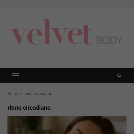
Skip
to
content
PRIMARY
MENU
Home
ritmo circadiano
ritmo circadiano