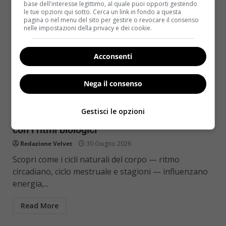
base dell'interesse legittimo, al quale puoi opporti gestendo
le tue opzioni qui sotto. Cerca un link in fondo a questa
pagina o nel menu del sito per gestire o revocare il consenso
nelle impostazioni della privacy e dei cookie.
Acconsenti
Nega il consenso
Benessere
Gestisci le opzioni
Cicli naturali del corpo: vivere in armonia
con i ritmi biologici
Redazione Velvet
30 Giugno 2026
Scopri come i cicli naturali del corpo — ritmo
circadiano, ciclo mestruale e stagioni — influenzano
energia,...
Read More