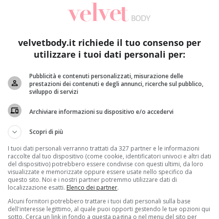
velvetbody.it richiede il tuo consenso per
utilizzare i tuoi dati personali per:
Pubblicità e contenuti personalizzati, misurazione delle
prestazioni dei contenuti e degli annunci, ricerche sul pubblico,
sviluppo di servizi
Benessere
Archiviare informazioni su dispositivo e/o accedervi
Si tira le pellicine da un dito: rischia di morire
Mu
in
Scopri di più
Raffaella Mazzei
3 Maggio 2018
Un ragazzo ha rischiato la vita a causa di un vizio
I tuoi dati personali verranno trattati da 327 partner e le informazioni
a
H
raccolte dal tuo dispositivo (come cookie, identificatori univoci e altri dati
che accumuna milioni di persone: si...
del dispositivo) potrebbero essere condivise con questi ultimi, da loro
mo
visualizzate e memorizzate oppure essere usate nello specifico da
questo sito. Noi e i nostri partner potremmo utilizzare dati di
Read More
localizzazione esatti.
Elenco dei partner
.
Alcuni fornitori potrebbero trattare i tuoi dati personali sulla base
dell'interesse legittimo, al quale puoi opporti gestendo le tue opzioni qui
sotto. Cerca un link in fondo a questa pagina o nel menu del sito per