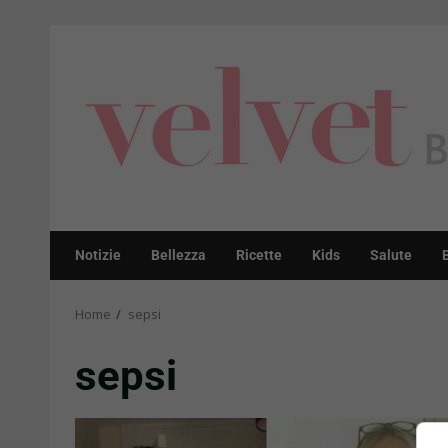
Skip
to
content
Notizie
Bellezza
Ricette
Kids
Salute
Home
sepsi
sepsi