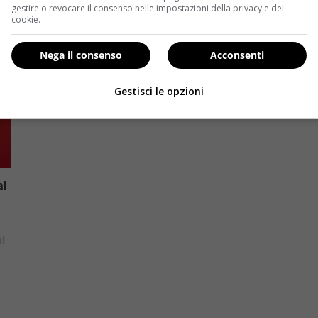
gestire o revocare il consenso nelle impostazioni della privacy e dei
cookie.
Nega il consenso
Acconsenti
Gestisci le opzioni
al
l