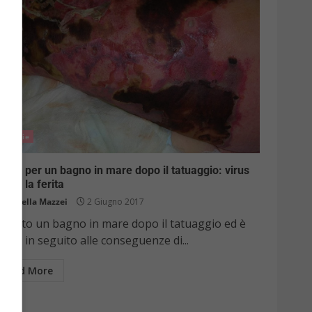
Notizie
ore per un bagno in mare dopo il tatuaggio: virus
fetta la ferita
Raffaella Mazzei
2 Giugno 2017
a fatto un bagno in mare dopo il tatuaggio ed è
rto in seguito alle conseguenze di...
Read More