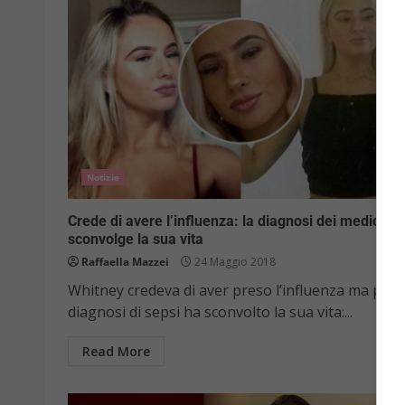
Notizie
Crede di avere l’influenza: la diagnosi dei medici
sconvolge la sua vita
Raffaella Mazzei
24 Maggio 2018
Whitney credeva di aver preso l’influenza ma poi l
diagnosi di sepsi ha sconvolto la sua vita:...
Read More