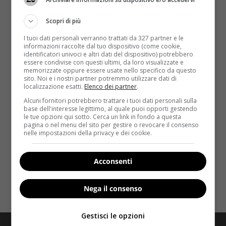
Scopri di più
I tuoi dati personali verranno trattati da 327 partner e le
informazioni raccolte dal tuo dispositivo (come cookie,
identificatori univoci e altri dati del dispositivo) potrebbero
essere condivise con questi ultimi, da loro visualizzate e
memorizzate oppure essere usate nello specifico da questo
Fitness
sito. Noi e i nostri partner potremmo utilizzare dati di
localizzazione esatti.
Elenco dei partner
.
Movimento quotidiano: il NEAT e le piccole
Alcuni fornitori potrebbero trattare i tuoi dati personali sulla
base dell'interesse legittimo, al quale puoi opporti gestendo
abitudini che contano
le tue opzioni qui sotto. Cerca un link in fondo a questa
pagina o nel menu del sito per gestire o revocare il consenso
Redazione Velvet
2 Luglio 2026
nelle impostazioni della privacy e dei cookie.
Scopri cos'è il NEAT attività quotidiana e come
aumentare il movimento quotidiano senza palestra.
Acconsenti
Guida pratica con...
Nega il consenso
Read More
Gestisci le opzioni
Redazione
Disclaimer
Privacy Policy