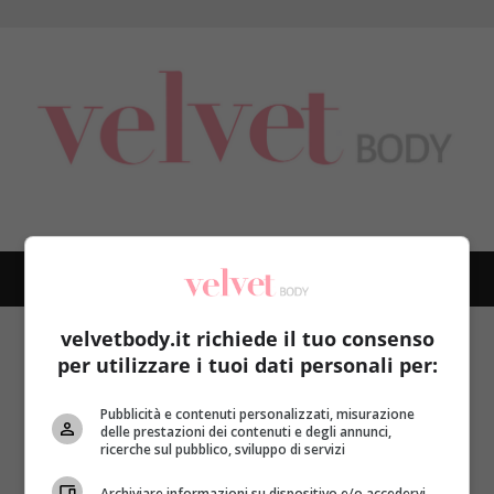
Skip
to
content
PRIMARY
MENU
velvetbody.it richiede il tuo consenso
Home
stile di vita attivo
per utilizzare i tuoi dati personali per:
stile di vita attivo
Pubblicità e contenuti personalizzati, misurazione
delle prestazioni dei contenuti e degli annunci,
ricerche sul pubblico, sviluppo di servizi
Archiviare informazioni su dispositivo e/o accedervi