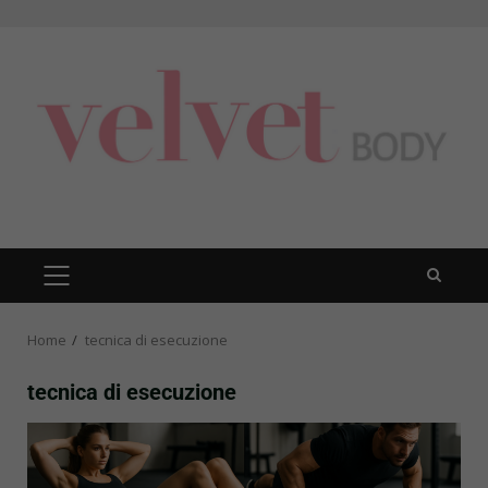
Skip
to
content
PRIMARY
MENU
Home
tecnica di esecuzione
tecnica di esecuzione