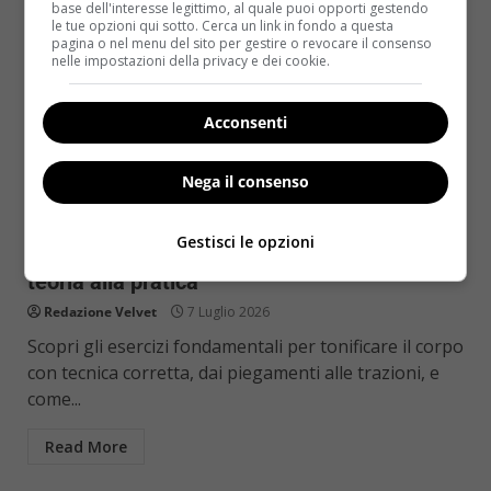
base dell'interesse legittimo, al quale puoi opporti gestendo
le tue opzioni qui sotto. Cerca un link in fondo a questa
pagina o nel menu del sito per gestire o revocare il consenso
nelle impostazioni della privacy e dei cookie.
Acconsenti
Nega il consenso
Esercizi a casa
Gestisci le opzioni
Esercizi efficaci per tonificare il corpo: dalla
teoria alla pratica
Redazione Velvet
7 Luglio 2026
Scopri gli esercizi fondamentali per tonificare il corpo
con tecnica corretta, dai piegamenti alle trazioni, e
come...
Read More