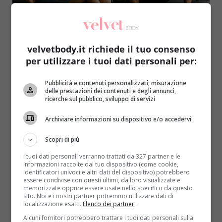
velvetbody.it richiede il tuo consenso
per utilizzare i tuoi dati personali per:
Esercizi a casa
Pubblicità e contenuti personalizzati, misurazione
delle prestazioni dei contenuti e degli annunci,
Esercizi per tonificare: dalla corretta
ricerche sul pubblico, sviluppo di servizi
esecuzione ai risultati
Archiviare informazioni su dispositivo e/o accedervi
Redazione Velvet
14 Luglio 2026
Scopri come eseguire correttamente gli esercizi per
Scopri di più
tonificare con tecniche efficaci per addominali, squat,
I tuoi dati personali verranno trattati da 327 partner e le
piegamenti e trazioni....
informazioni raccolte dal tuo dispositivo (come cookie,
identificatori univoci e altri dati del dispositivo) potrebbero
essere condivise con questi ultimi, da loro visualizzate e
Read More
memorizzate oppure essere usate nello specifico da questo
sito. Noi e i nostri partner potremmo utilizzare dati di
localizzazione esatti.
Elenco dei partner
.
Alcuni fornitori potrebbero trattare i tuoi dati personali sulla