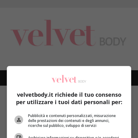
Skip
to
content
PRIMARY
MENU
velvetbody.it richiede il tuo consenso
Home
tonificazione muscolare
per utilizzare i tuoi dati personali per:
tonificazione muscolare
Pubblicità e contenuti personalizzati, misurazione
delle prestazioni dei contenuti e degli annunci,
ricerche sul pubblico, sviluppo di servizi
Archiviare informazioni su dispositivo e/o accedervi