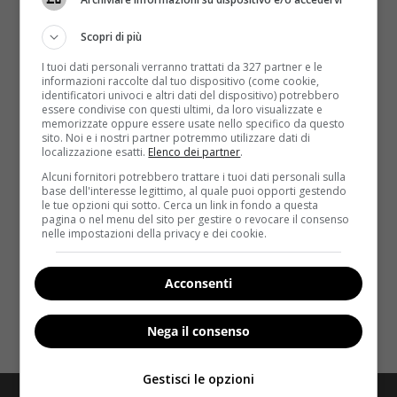
Scopri di più
I tuoi dati personali verranno trattati da 327 partner e le
informazioni raccolte dal tuo dispositivo (come cookie,
identificatori univoci e altri dati del dispositivo) potrebbero
essere condivise con questi ultimi, da loro visualizzate e
memorizzate oppure essere usate nello specifico da questo
Esercizi a casa
sito. Noi e i nostri partner potremmo utilizzare dati di
localizzazione esatti.
Elenco dei partner
.
Esercizi efficaci per tonificare il corpo: dalla
Alcuni fornitori potrebbero trattare i tuoi dati personali sulla
base dell'interesse legittimo, al quale puoi opporti gestendo
teoria alla pratica
le tue opzioni qui sotto. Cerca un link in fondo a questa
pagina o nel menu del sito per gestire o revocare il consenso
Redazione Velvet
7 Luglio 2026
nelle impostazioni della privacy e dei cookie.
Scopri gli esercizi fondamentali per tonificare il corpo
con tecnica corretta, dai piegamenti alle trazioni, e
Acconsenti
come...
Nega il consenso
Read More
Gestisci le opzioni
Redazione
Disclaimer
Privacy Policy