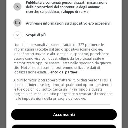
provoca ad un livello più
profondo
, viscerale.
Pubblicità e contenuti personalizzati, misurazione
delle prestazioni dei contenuti e degli annunci,
Cercare nell’armonia fisica una forma di
equilibrio
ricerche sul pubblico, sviluppo di servizi
psicologico
, rafforzando la propria immagine
Archiviare informazioni su dispositivo e/o accedervi
migliora sicuramente l’
autostima
e si crede di più in
se stessi, ci fa sentire più
sicuri
e pronti ad
Scopri di più
affrontare in modo diverso le relazioni personali e
I tuoi dati personali verranno trattati da 327 partner e le
professionali.
informazioni raccolte dal tuo dispositivo (come cookie,
identificatori univoci e altri dati del dispositivo) potrebbero
essere condivise con questi ultimi, da loro visualizzate e
memorizzate oppure essere usate nello specifico da questo
sito. Noi e i nostri partner potremmo utilizzare dati di
localizzazione esatti.
Elenco dei partner
.
Alcuni fornitori potrebbero trattare i tuoi dati personali sulla
base dell'interesse legittimo, al quale puoi opporti gestendo
le tue opzioni qui sotto. Cerca un link in fondo a questa
pagina o nel menu del sito per gestire o revocare il consenso
nelle impostazioni della privacy e dei cookie.
Acconsenti