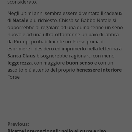
sconsiderato.
Negli ultimi anni sembra essere diventato il cadeaux
di
Natale
più richiesto. Chissà se Babbo Natale si
opporrebbe al regalare ad una quindicenne un seno
nuovo e ad una ultra-ottantenne un paio di labbra
da Pin-up, probabilmente no. Forse prima di
esprimere il desidero ed imprimerlo nella letterina a
Santa Claus
bisognerebbe ragionarci con meno
leggerezza
, con maggiore
buon senso
e con un
ascolto più attento del proprio
benessere interiore
.
Forse.
Continue
Previous:
Ricette internazionali: pollo al curry e riso