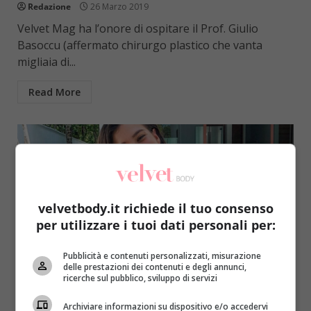
Redazione
26 Marzo 2019
Velvet Mag ha l’onore di ospitare il Prof. Giulio
Basoccu (affermato chirurgo plastico che vanta
migliaia di...
Read More
velvetbody.it richiede il tuo consenso
per utilizzare i tuoi dati personali per:
Pubblicità e contenuti personalizzati, misurazione
delle prestazioni dei contenuti e degli annunci,
Notizie
ricerche sul pubblico, sviluppo di servizi
Influencer crudista mangia pesce e uova, poi
Archiviare informazioni su dispositivo e/o accedervi