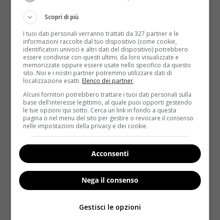
lancia l’allarme: “Il raw food fa male!”
Scopri di più
Redazione
26 Marzo 2019
I tuoi dati personali verranno trattati da 327 partner e le
Yovana Mendoza Ayres è una delle influencer
informazioni raccolte dal tuo dispositivo (come cookie,
crudiste più seguite del settore. Anche se forse
identificatori univoci e altri dati del dispositivo) potrebbero
essere condivise con questi ultimi, da loro visualizzate e
sarebbe opportuno...
memorizzate oppure essere usate nello specifico da questo
sito. Noi e i nostri partner potremmo utilizzare dati di
Read More
localizzazione esatti.
Elenco dei partner
.
Alcuni fornitori potrebbero trattare i tuoi dati personali sulla
base dell'interesse legittimo, al quale puoi opporti gestendo
le tue opzioni qui sotto. Cerca un link in fondo a questa
pagina o nel menu del sito per gestire o revocare il consenso
nelle impostazioni della privacy e dei cookie.
Acconsenti
Nega il consenso
Salute
Gestisci le opzioni