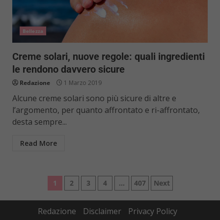
Bellezza
Creme solari, nuove regole: quali ingredienti
le rendono davvero sicure
Redazione
1 Marzo 2019
Alcune creme solari sono più sicure di altre e
l’argomento, per quanto affrontato e ri-affrontato,
desta sempre...
Read More
Paginazione
1
2
3
4
…
407
Next
degli
Redazione
Disclaimer
Privacy Policy