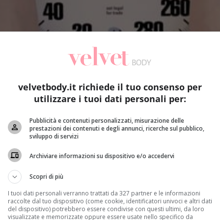
velvetbody.it richiede il tuo consenso per
utilizzare i tuoi dati personali per:
Pubblicità e contenuti personalizzati, misurazione delle
prestazioni dei contenuti e degli annunci, ricerche sul pubblico,
sviluppo di servizi
Archiviare informazioni su dispositivo e/o accedervi
Scopri di più
I tuoi dati personali verranno trattati da 327 partner e le informazioni
raccolte dal tuo dispositivo (come cookie, identificatori univoci e altri dati
del dispositivo) potrebbero essere condivise con questi ultimi, da loro
eta metabolica
è un regime alimentare che promette di farc
visualizzate e memorizzate oppure essere usate nello specifico da