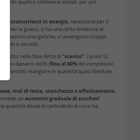
to nelle quattro settimane iniziali, per poi
 i
macronutrienti in energia
, necessaria per il
zuccheri e grassi, si ha una certa tendenza al
 le reazioni energetiche, si avvengono troppo
agitati e nervosi.
rattutto nella fase detta di
“scarico”
, i primi 12
i
sono davvero molti (
fino al 60%
dei complessivi
 è consentito mangiare in quantità quasi illimitate
sea, mal di testa, stanchezza e affaticamento.
 prevede un
aumento graduale di zuccheri
a quantità ideale di carboidrati di cui si ha