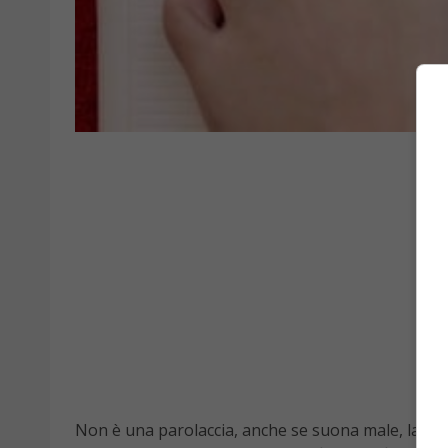
Non è una parolaccia, anche se suona male, la
di