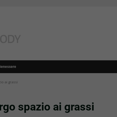
Benessere
io ai grassi
rgo spazio ai grassi