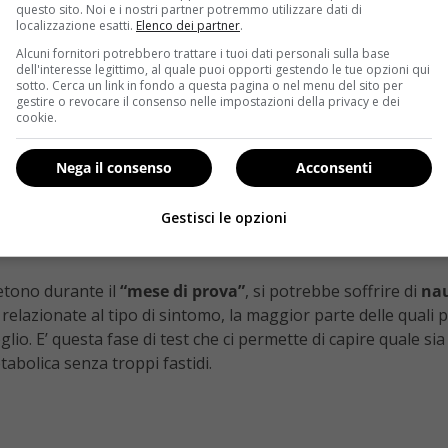
traendo dalla nostra alimentazione i
carboidrati
, soprattut
questo sito. Noi e i nostri partner potremmo utilizzare dati di
localizzazione esatti.
Elenco dei partner
.
Alcuni fornitori potrebbero trattare i tuoi dati personali sulla base
 metabolismo
, cioè quell’insieme di processi che trasformano
dell'interesse legittimo, al quale puoi opporti gestendo le tue opzioni qui
sotto. Cerca un link in fondo a questa pagina o nel menu del sito per
bolismo è lento
, l’organismo è pigro nello smaltimento di 
gestire o revocare il consenso nelle impostazioni della privacy e dei
e si tende ad ingrassare. Se il
metabolismo è veloce
invece
cookie.
lto in fretta, si è eccessivamente magri e scattanti, a volte 
Nega il consenso
Acconsenti
k metabolico in grado di determinare una
perdita di peso
, sop
 a 30 gr al giorno, la quantità di proteine è modesta e i
grass
Gestisci le opzioni
ito di questa fase ci sono 2 giorni, la
fase di “carico”
, in cui
petono durante il
“mese di prova”
, si potrebbe soffrire di
nau
i relazionate al tipo di sintomo, la maggior parte delle quali
io. E’ questa fase di test che ci permette di capire quale sia l
abolica senza troppi fastidi.