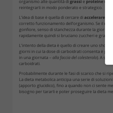
organismo alte quantità di
grassi
e
proteine
e sot
reintegrarli in modo ponderato e strategico.
L’idea di base è quella di cercare di
accelerare il
corretto funzionamento dell’organismo. Se il
meta
gonfiore, senso di stanchezza durante la giornata 
rapidamente quindi si bruciano zuccheri e grassi mo
L’intento della dieta è quello di creare uno shoc
giorni in cui la dose di carboidrati consenta è pari
in una giornata –
alla faccia del colesterolo
). A segu
carboidrati.
Probabilmente durante le fasi di scarico che si ri
La dieta metabolica anticipa una serie di soluzion
(apporto glucidico), fino a quando non ci sente megl
bisogno per tararli e poter proseguire la dieta met