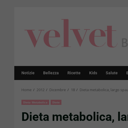
Skip
to
content
Notizie
Bellezza
Ricette
Kids
Salute
Home
2012
Dicembre
18
Dieta metabolica, largo spaz
Dieta Metabolica
Diete
Dieta metabolica, la