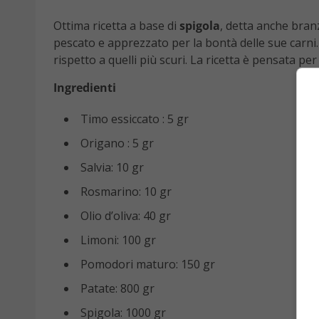
Ottima ricetta a base di
spigola
, detta anche bran
pescato e apprezzato per la bontà delle sue carni. 
rispetto a quelli più scuri. La ricetta è pensata pe
Ingredienti
Timo essiccato : 5 gr
Origano : 5 gr
Salvia: 10 gr
Rosmarino: 10 gr
Olio d’oliva: 40 gr
Limoni: 100 gr
Pomodori maturo: 150 gr
Patate: 800 gr
Spigola: 1000 gr