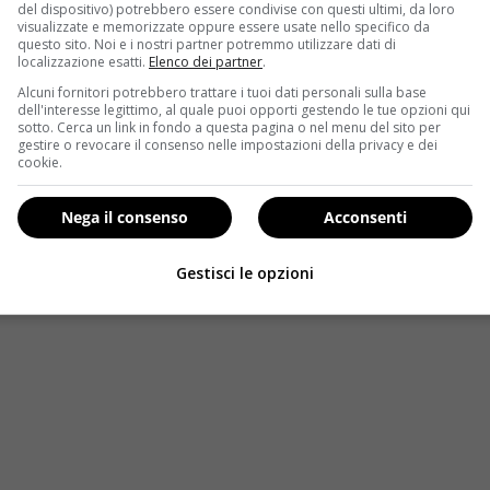
del dispositivo) potrebbero essere condivise con questi ultimi, da loro
visualizzate e memorizzate oppure essere usate nello specifico da
questo sito. Noi e i nostri partner potremmo utilizzare dati di
localizzazione esatti.
Elenco dei partner
.
Alcuni fornitori potrebbero trattare i tuoi dati personali sulla base
dell'interesse legittimo, al quale puoi opporti gestendo le tue opzioni qui
ne. Tagliare a fettine sottili entrambi e disporle su un fogli
sotto. Cerca un link in fondo a questa pagina o nel menu del sito per
 la
spigola
già pulita ed adagiarla sulle nostre verdure. Cond
gestire o revocare il consenso nelle impostazioni della privacy e dei
cookie.
io e cuocere per 45 minuti in
forno
preriscaldato a 200 gradi.
Nega il consenso
Acconsenti
Gestisci le opzioni