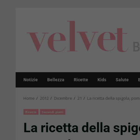
Skip
to
content
Notizie
Bellezza
Ricette
Kids
Salute
Home
2012
Dicembre
21
La ricetta della spigola, po
Ricette
Secondi piatti
La ricetta della spi