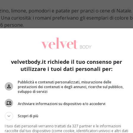
zino, limone, pomodori e patate per pranzi o cene di Natale. 
Una curiosità: i romani preferivano gli esemplari di colore bi
r 6 persone.
velvetbody.it richiede il tuo consenso per
utilizzare i tuoi dati personali per:
Pubblicità e contenuti personalizzati, misurazione delle
prestazioni dei contenuti e degli annunci, ricerche sul pubblico,
sviluppo di servizi
Archiviare informazioni su dispositivo e/o accedervi
Scopri di più
I tuoi dati personali verranno trattati da 327 partner e le informazioni
raccolte dal tuo dispositivo (come cookie, identificatori univoci e altri dati