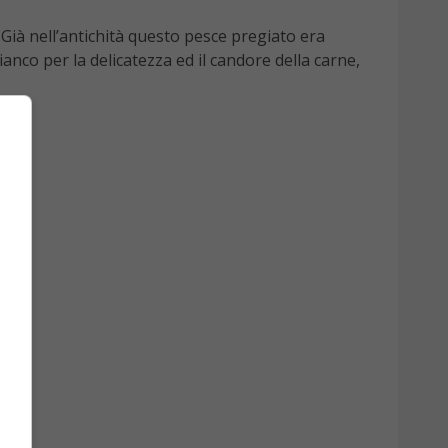
Già nell’antichità questo pesce pregiato era
anco per la delicatezza ed il candore della carne,